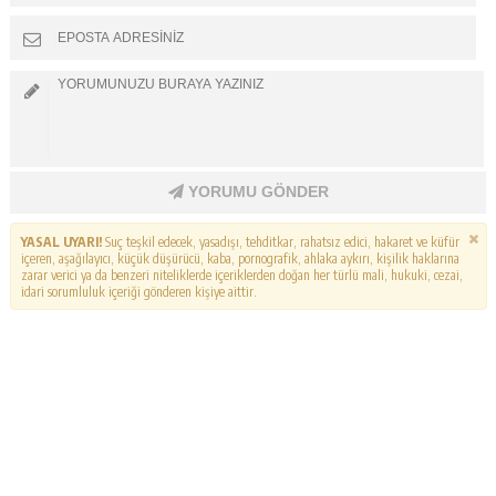
YORUMU GÖNDER
YASAL UYARI!
Suç teşkil edecek, yasadışı, tehditkar, rahatsız edici, hakaret ve küfür
içeren, aşağılayıcı, küçük düşürücü, kaba, pornografik, ahlaka aykırı, kişilik haklarına
zarar verici ya da benzeri niteliklerde içeriklerden doğan her türlü mali, hukuki, cezai,
idari sorumluluk içeriği gönderen kişiye aittir.