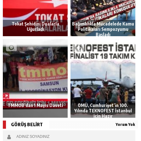
Tokat Şehidini Dualarla
Bağımlılıkla Mücadelede Kamu
Uğurladı
Politikaları Sempozyumu
Başladı
TMMOB’dan 1 Mayıs Daveti
OMÜ, Cumhuriyet’in 100.
Yılında TEKNOFEST İstanbul
için Hazır
GÖRÜŞ BELİRT
Yorum Yok