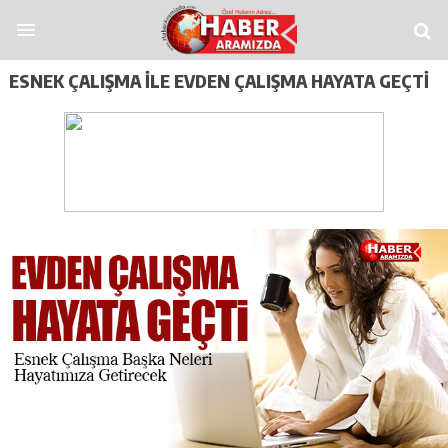
tap
Casitoros
Casino Spino
grandpashabet
Jojobet
https://contact.moerlei
ESNEK ÇALIŞMA ILE EVDEN ÇALIŞMA HAYATA GEÇTI