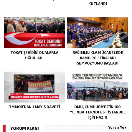
KUTLANDI
TOKAT ŞEHIDINI DUALARLA
BAĞIMLILIKLA MÜCADELEDE
UĞURLADI
KAMU POLITIKALARI
SEMPOZYUMU BAŞLADI
TMMOB’DAN 1 MAYIS DAVETI
OMÜ, CUMHURIYET’IN 100.
YILINDA TEKNOFEST İSTANBUL
IÇIN HAZIR
Yorum Yok
YORUM ALANI