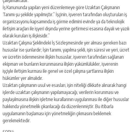
çalışılmaktadır.
İş Kanununda yapılan yeni düzenlemeye göre Uzaktan Çalışmanın
Tanımı şu şekilde yapılmıştır.” İşçinin, işveren tarafından oluşturulan iş
organizasyonu kapsamında iş görme edimini evinde ya da teknolojik
iletişim araçları ile işyeri dışında yerine getirmesi esasına dayalı ve yazılı
olarak kurulan iş ilişkisidir.”
Uzaktan Çalışma Şeklindeki İş Sözleşmesinde yer alması gereken bazı
hususlar ise şunlardır; İşin tanımı, yapılma şekli, işin süresi ve yeri, ücret
ve ücretin ödenmesine ilişkin hususlar, işveren tarafından sağlanan
ekipman ve bunların korunmasına ilişkin yükümlülükler, işverenin
işçiyle iletişim kurması ile genel ve özel çalışma şartlarına ilişkin
hükümler yer almalıdır.
Uzaktan çalışmanın usul ve esasları, işin niteliği dikkate alınarak hangi
işlerde uzaktan çalışmanın yapılamayacağı, verilerin korunması ve
paylaşılmasına ilişkin işletme kurallarının uygulanması ile diğer hususlar
hakkında yönetmelik çıkarılacağı da düzenlenmiştir. Bu itibarla
uygulamanın başlaması için yönetmeliğin çıkmasını beklemek
gerekmektedir.
SORU;