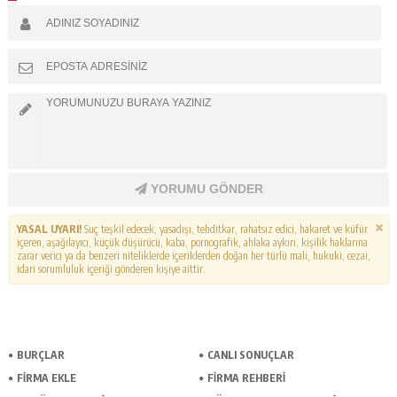
YORUMU GÖNDER
YASAL UYARI!
Suç teşkil edecek, yasadışı, tehditkar, rahatsız edici, hakaret ve küfür
içeren, aşağılayıcı, küçük düşürücü, kaba, pornografik, ahlaka aykırı, kişilik haklarına
zarar verici ya da benzeri niteliklerde içeriklerden doğan her türlü mali, hukuki, cezai,
idari sorumluluk içeriği gönderen kişiye aittir.
BURÇLAR
CANLI SONUÇLAR
FİRMA EKLE
FİRMA REHBERİ