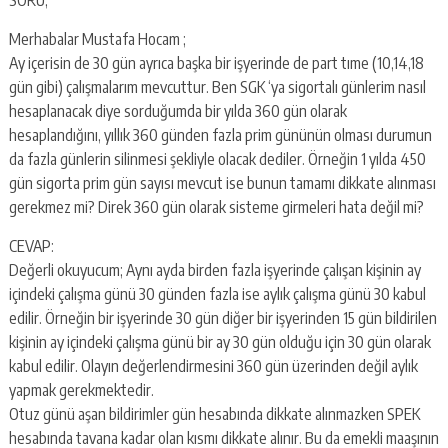
Merhabalar Mustafa Hocam ;
Ay içerisin de 30 gün ayrıca başka bir işyerinde de part tıme (10,14,18
gün gibi) çalışmalarım mevcuttur. Ben SGK ‘ya sigortalı günlerim nasıl
hesaplanacak diye sorduğumda bir yılda 360 gün olarak
hesaplandığını, yıllık 360 günden fazla prim gününün olması durumun
da fazla günlerin silinmesi şekliyle olacak dediler. Örneğin 1 yılda 450
gün sigorta prim gün sayısı mevcut ise bunun tamamı dikkate alınması
gerekmez mi? Direk 360 gün olarak sisteme girmeleri hata değil mi?
CEVAP:
Değerli okuyucum; Aynı ayda birden fazla işyerinde çalışan kişinin ay
içindeki çalışma günü 30 günden fazla ise aylık çalışma günü 30 kabul
edilir. Örneğin bir işyerinde 30 gün diğer bir işyerinden 15 gün bildirilen
kişinin ay içindeki çalışma günü bir ay 30 gün olduğu için 30 gün olarak
kabul edilir. Olayın değerlendirmesini 360 gün üzerinden değil aylık
yapmak gerekmektedir.
Otuz günü aşan bildirimler gün hesabında dikkate alınmazken SPEK
hesabında tavana kadar olan kısmı dikkate alınır. Bu da emekli maaşının