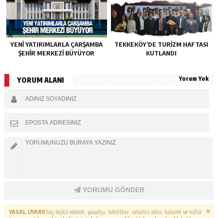
YENI YATIRIMLARLA ÇARŞAMBA
TEKKEKÖY’DE TURIZM HAFTASI
ŞEHIR MERKEZI BÜYÜYOR
KUTLANDI
Yorum Yok
YORUM ALANI
YORUMU GÖNDER
YASAL UYARI!
Suç teşkil edecek, yasadışı, tehditkar, rahatsız edici, hakaret ve küfür