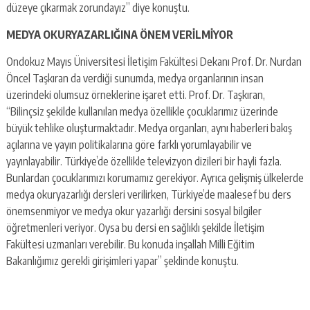
düzeye çıkarmak zorundayız” diye konuştu.
MEDYA OKURYAZARLIĞINA ÖNEM VERİLMİYOR
Ondokuz Mayıs Üniversitesi İletişim Fakültesi Dekanı Prof. Dr. Nurdan
Öncel Taşkıran da verdiği sunumda, medya organlarının insan
üzerindeki olumsuz örneklerine işaret etti. Prof. Dr. Taşkıran,
“Bilinçsiz şekilde kullanılan medya özellikle çocuklarımız üzerinde
büyük tehlike oluşturmaktadır. Medya organları, aynı haberleri bakış
açılarına ve yayın politikalarına göre farklı yorumlayabilir ve
yayınlayabilir. Türkiye’de özellikle televizyon dizileri bir hayli fazla.
Bunlardan çocuklarımızı korumamız gerekiyor. Ayrıca gelişmiş ülkelerde
medya okuryazarlığı dersleri verilirken, Türkiye’de maalesef bu ders
önemsenmiyor ve medya okur yazarlığı dersini sosyal bilgiler
öğretmenleri veriyor. Oysa bu dersi en sağlıklı şekilde İletişim
Fakültesi uzmanları verebilir. Bu konuda inşallah Milli Eğitim
Bakanlığımız gerekli girişimleri yapar” şeklinde konuştu.