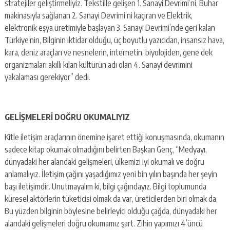
stratejiler geliştirmeliyiz. Tekstille gelişen 1. Sanayi Devrimi’ni, Buhar
makinasıyla sağlanan 2. Sanayi Devrimi’ni kaçıran ve Elektrik,
elektronik eşya üretimiyle başlayan 3. Sanayi Devrimi’nde geri kalan
Türkiye’nin, Bilginin iktidar olduğu, üç boyutlu yazıcıdan, insansız hava,
kara, deniz araçları ve nesnelerin, internetin, biyolojiden, gene dek
organizmaları akıllı kılan kültürün adı olan 4. Sanayi devrimini
yakalaması gerekiyor” dedi.
GELİŞMELERİ DOĞRU OKUMALIYIZ
Kitle iletişim araçlarının önemine işaret ettiği konuşmasında, okumanın
sadece kitap okumak olmadığını belirten Başkan Genç, “Medyayı,
dünyadaki her alandaki gelişmeleri, ülkemizi iyi okumalı ve doğru
anlamalıyız. İletişim çağını yaşadığımız yeni bin yılın başında her şeyin
başı iletişimdir. Unutmayalım ki, bilgi çağındayız. Bilgi toplumunda
küresel aktörlerin tüketicisi olmak da var, üreticilerden biri olmak da.
Bu yüzden bilginin böylesine belirleyici olduğu çağda, dünyadaki her
alandaki gelişmeleri doğru okumamız şart. Zihin yapımızı 4’üncü