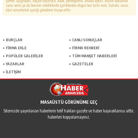
içeren, aşağılayıcı, küçük düşürücü, kaba, pornografik, ahlaka aykırı, kişilik haklarına
zarar verici ya da benzeri niteliklerde içeriklerden doğan her türlü mali, hukuki, cezai,
idari sorumluluk içeriği gönderen kişiye aittir.
BURÇLAR
CANLI SONUÇLAR
FİRMA EKLE
FİRMA REHBERİ
POPÜLER GALERİLER
TÜM MANŞET HABERLERİ
YAZARLAR
GAZETELER
İLETİŞİM
MASAÜSTÜ GÖRÜNÜME GEÇ
Sitemizde yayınlanan haberlerin telif hakları gazete ve haber kaynaklarına aittir,
haberleri kopyalamayınız.