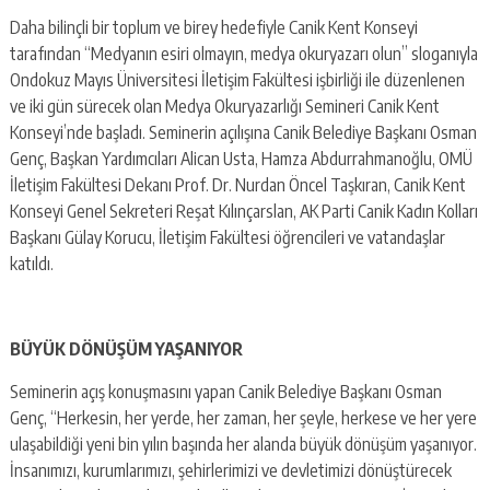
Daha bilinçli bir toplum ve birey hedefiyle Canik Kent Konseyi
tarafından “Medyanın esiri olmayın, medya okuryazarı olun” sloganıyla
Ondokuz Mayıs Üniversitesi İletişim Fakültesi işbirliği ile düzenlenen
ve iki gün sürecek olan Medya Okuryazarlığı Semineri Canik Kent
Konseyi’nde başladı. Seminerin açılışına Canik Belediye Başkanı Osman
Genç, Başkan Yardımcıları Alican Usta, Hamza Abdurrahmanoğlu, OMÜ
İletişim Fakültesi Dekanı Prof. Dr. Nurdan Öncel Taşkıran, Canik Kent
Konseyi Genel Sekreteri Reşat Kılınçarslan, AK Parti Canik Kadın Kolları
Başkanı Gülay Korucu, İletişim Fakültesi öğrencileri ve vatandaşlar
katıldı.
BÜYÜK DÖNÜŞÜM YAŞANIYOR
Seminerin açış konuşmasını yapan Canik Belediye Başkanı Osman
Genç, “Herkesin, her yerde, her zaman, her şeyle, herkese ve her yere
ulaşabildiği yeni bin yılın başında her alanda büyük dönüşüm yaşanıyor.
İnsanımızı, kurumlarımızı, şehirlerimizi ve devletimizi dönüştürecek