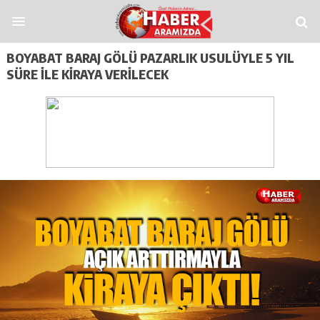
pashabet
funbahis
tümbet
betosfer
Deneme Bonusu Veren Siteler
Deneme 
BOYABAT BARAJ GÖLÜ PAZARLIK USULÜYLE 5 YIL
SÜRE ILE KIRAYA VERILECEK