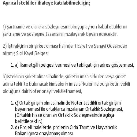
Ayrıca İstekliler ihaleye katılabilmek için;
1) Şartname ve eki kira sözleşmesini okuyup aynen kabul ettiklerini
şartname ve sözleşme tasarısını imzalayarak beyan edecektir.
2) İştirakçinin bir şirket olması halinde Ticaret ve Sanayi Odasından
alınmış Sicil Kayıt Belgesi
a) İkametgâh belgesi vermesi ve tebligat için adres göstermesi,
b)İsteklinin şirket olması halinde, şirketin imza sirküleri veya şirket
adına teklifte bulunacak kimselerin imza sirküleri ile bu şirketin vekili
olduğuna dair Noter onaylı vekâletnamesi,
c) Ortak girişim olması halinde Noter tasdikli ortak girişim
beyannamesi ile ortaklarca imzalanan Ortaklık Sözleşmesi,
(Ortaklık hisse oranları Ortaklık Sözleşmesinde açıkça
belirtilecektir.)
d) Projeli ihalelerde, projenin Gıda Tarım ve Hayvancılık
Bakanlığınca onaylanmış olması.