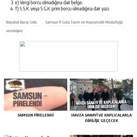
e) Vergi borcu olmadığına dair belge,
f) S.S.K. veya S.G.K. prim borcu olmadığına dair yazı.
Boyabat Baraj Gölü
Samsun İl Gıda Tarım ve Hayvancılık Müdürlüğü
vezirköprü
SAMSUN PIRELENDI
HAVZA SANAYI VE KAPLICALARLA
DIRILIŞE GEÇECEK