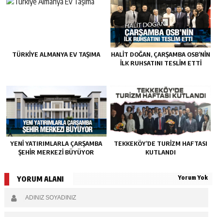
TÜRKIYE ALMANYA EV TAŞIMA
HALIT DOĞAN, ÇARŞAMBA OSB’NIN
İLK RUHSATINI TESLIM ETTI
YENI YATIRIMLARLA ÇARŞAMBA
TEKKEKÖY’DE TURIZM HAFTASI
ŞEHIR MERKEZI BÜYÜYOR
KUTLANDI
Yorum Yok
YORUM ALANI