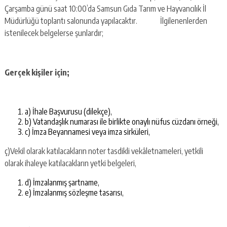
Çarşamba günü saat 10:00’da Samsun Gıda Tarım ve Hayvancılık İl
Müdürlüğü toplantı salonunda yapılacaktır. İlgilenenlerden
istenilecek belgelerse şunlardır;
Gerçek kişiler için;
a) İhale Başvurusu (dilekçe),
b) Vatandaşlık numarası ile birlikte onaylı nüfus cüzdanı örneği,
c) İmza Beyannamesi veya imza sirküleri,
ç)Vekil olarak katılacakların noter tasdikli vekâletnameleri, yetkili
olarak ihaleye katılacakların yetki belgeleri,
d) İmzalanmış şartname,
e) İmzalanmış sözleşme tasarısı,