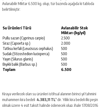
Avlanabilir Miktar 6.500 kg. olup, tür bazında aşağıda ki tabloda
belirtilmiştir:
Su Ürünleri Türü
Avlanabilir Stok
Miktarı (kg/yıl)
Pullu sazan (Cyprinus carpio)
2.500
Siraz (Capoeta sp.)
2.000
Tatlısu kefali (Leuciscus cephalus)
500
Sudak (Stizostedion lucioperca)
500
Yayın (Silurus glanis)
500
Bıyıklı balık (Barbus sp.)
500
Toplam
6.500
Kiraya verilecek olan su ürünleri istihsal alanının birinci yıl tahmini
muhammen kira bedeli
4.383,11 TL’
dir. Yıllık kira bedeli ilki peşin
olmak üzere 4 eşit taksit halinde ödenecek olup; ihale 17/08/2016