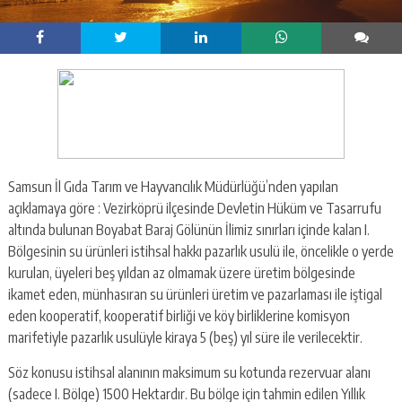
Samsun İl Gıda Tarım ve Hayvancılık Müdürlüğü’nden yapılan
açıklamaya göre : Vezirköprü ilçesinde Devletin Hüküm ve Tasarrufu
altında bulunan Boyabat Baraj Gölünün İlimiz sınırları içinde kalan I.
Bölgesinin su ürünleri istihsal hakkı pazarlık usulü ile, öncelikle o yerde
kurulan, üyeleri beş yıldan az olmamak üzere üretim bölgesinde
ikamet eden, münhasıran su ürünleri üretim ve pazarlaması ile iştigal
eden kooperatif, kooperatif birliği ve köy birliklerine komisyon
marifetiyle pazarlık usulüyle kiraya 5 (beş) yıl süre ile verilecektir.
Söz konusu istihsal alanının maksimum su kotunda rezervuar alanı
(sadece I. Bölge) 1500 Hektardır. Bu bölge için tahmin edilen Yıllık