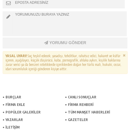
YORUMU GÖNDER
YASAL UYARI!
Suç teşkil edecek, yasadışı, tehditkar, rahatsız edici, hakaret ve küfür
içeren, aşağılayıcı, küçük düşürücü, kaba, pornografik, ahlaka aykırı, kişilik haklarına
zarar verici ya da benzeri niteliklerde içeriklerden doğan her türlü mali, hukuki, cezai,
idari sorumluluk içeriği gönderen kişiye aittir.
BURÇLAR
CANLI SONUÇLAR
FİRMA EKLE
FİRMA REHBERİ
POPÜLER GALERİLER
TÜM MANŞET HABERLERİ
YAZARLAR
GAZETELER
İLETİŞİM