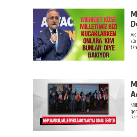
Dem
M
D
AK 
sür
tan
M
A
Mil
gen
Par