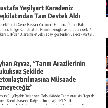
ustafa Yeşilyurt Karadeniz
eşkilatından Tam Destek Aldı
ecek Partisi Genel Başkan Yardımcısı Feramuz Üstün, Batı
adeniz Bölge Koordinatörü Rumi Bekiroğlu ve beraberindeki 7 il
kanı CHP’den 3. sıra milletvekili adayı gösterilen Gelecek Partis...
yhan Ayvaz, ‘Tarım Arazilerinin
ukuksuz Şekilde
etonlaştırılmasına Müsaade
tmeyeceğiz’
sun Büyükşehir Belediyesi Tekkeköy’de Tarım Arazisini Toprak
uma Kurulu Kararına Rağmen İmara açtı. İYİ Parti
pbaşkanvekili Dr. Ayhan Ayvaz, karara tepki göstererek Başkan