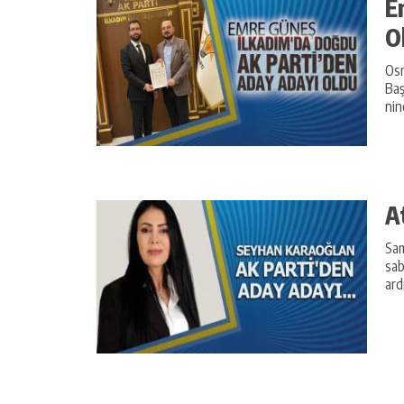
E
KIŞI
GÜNLÜK HABER AKIŞI
O
Osm
Baş
nin
A
Sam
sab
ard