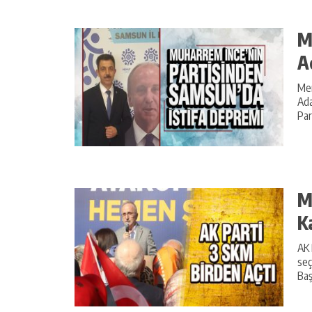
M
A
Mem
Ada
Par
M
K
AK 
seç
Baş