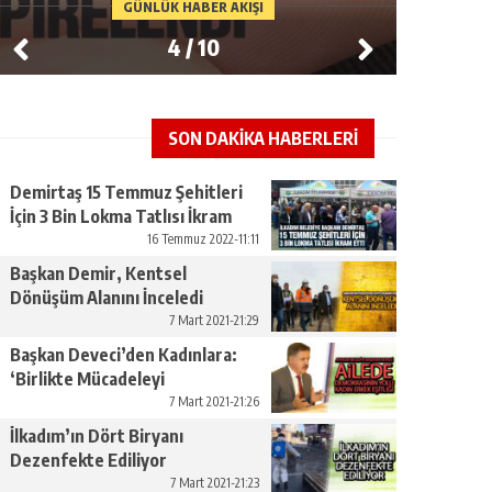
GÜNLÜK HABER AKIŞI
5
/
10
SON DAKİKA HABERLERİ
Demirtaş 15 Temmuz Şehitleri
İçin 3 Bin Lokma Tatlısı İkram
Etti
16 Temmuz 2022-11:11
Başkan Demir, Kentsel
Dönüşüm Alanını İnceledi
7 Mart 2021-21:29
Başkan Deveci’den Kadınlara:
‘Birlikte Mücadeleyi
Yükseltelim’
7 Mart 2021-21:26
İlkadım’ın Dört Biryanı
Dezenfekte Ediliyor
7 Mart 2021-21:23