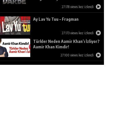
27.178 views kez izlendi
Ay Lav Yu Tuu – Fragman
27.173 views kez izlendi
Türkler Neden Aamir Khan’ı İzliyor?
Aamir Khan Kimdir!
27.100 views kez izlendi