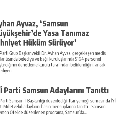
yhan Ayvaz, ‘Samsun
üyükşehir’de Yasa Tanımaz
ihniyet Hüküm Sürüyor’
 Parti Grup Başkanvekili Dr. Ayhan Ayvaz, gerçekleşen meclis
lantısında belediye ve bağlı kuruluşlarında 5164 personel
ıştırdığının denetleme kurulu tarafından belirlendiğini, ancak
ediyen...
Yİ Parti Samsun Adaylarını Tanıttı
 Parti Samsun İl Başkanlığı düzenlediği iftar yemeği sonrasında İYİ
ti Milletvekili adaylarını basın mensuplarına tanıttı. Samsun
mon Otel’de düzenlenen programa, Samsun’da...