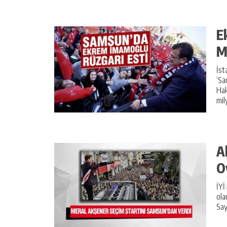
E
M
İst
‘Sa
Hak
mily
A
O
İYİ
ola
Say