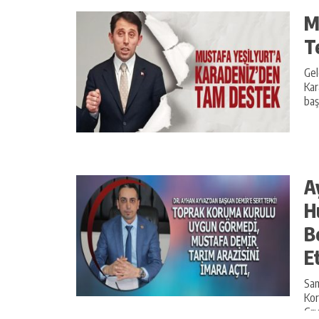
M
T
Gel
Kar
baş
A
H
B
E
Sam
Kor
Gru