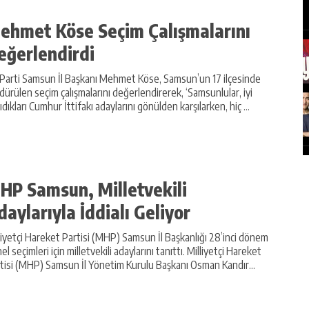
ir’in yanlıştan ...
ehmet Köse Seçim Çalışmalarını
eğerlendirdi
Parti Samsun İl Başkanı Mehmet Köse, Samsun’un 17 ilçesinde
dürülen seçim çalışmalarını değerlendirerek, ‘Samsunlular, iyi
ıdıkları Cumhur İttifakı adaylarını gönülden karşılarken, hiç ...
HP Samsun, Milletvekili
daylarıyla İddialı Geliyor
liyetçi Hareket Partisi (MHP) Samsun İl Başkanlığı 28’inci dönem
el seçimleri için milletvekili adaylarını tanıttı. Milliyetçi Hareket
tisi (MHP) Samsun İl Yönetim Kurulu Başkanı Osman Kandır...