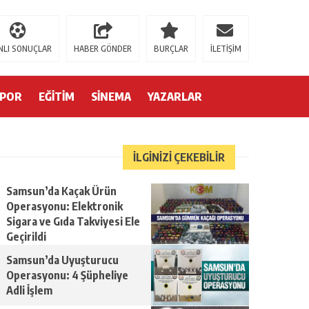
bahis
ganobet
artemisbet
deneme bonusu veren siteler
deneme bonusu
b
NLI SONUÇLAR
HABER GÖNDER
BURÇLAR
İLETİŞİM
SPOR
EĞİTİM
SİNEMA
YAZARLAR
İLGİNİZİ ÇEKEBİLİR
Samsun’da Kaçak Ürün
Operasyonu: Elektronik
Sigara ve Gıda Takviyesi Ele
Geçirildi
Samsun’da Uyuşturucu
Operasyonu: 4 Şüpheliye
Adli İşlem