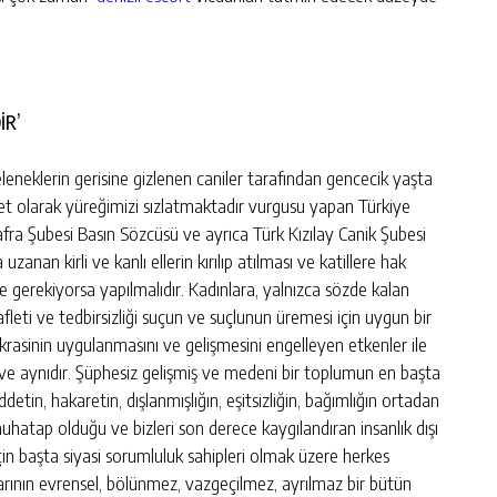
İR’
leneklerin gerisine gizlenen caniler tarafından gencecik yaşta
llet olarak yüreğimizi sızlatmaktadır vurgusu yapan Türkiye
fra Şubesi Basın Sözcüsü ve ayrıca Türk Kızılay Canik Şubesi
anan kirli ve kanlı ellerin kırılıp atılması ve katillere hak
 ne gerekiyorsa yapılmalıdır. Kadınlara, yalnızca sözde kalan
afleti ve tedbirsizliği suçun ve suçlunun üremesi için uygun bir
asinin uygulanmasını ve gelişmesini engelleyen etkenler ile
r ve aynıdır. Şüphesiz gelişmiş ve medeni bir toplumun en başta
ddetin, hakaretin, dışlanmışlığın, eşitsizliğin, bağımlığın ortadan
uhatap olduğu ve bizleri son derece kaygılandıran insanlık dışı
çin başta siyasi sorumluluk sahipleri olmak üzere herkes
larının evrensel, bölünmez, vazgeçilmez, ayrılmaz bir bütün