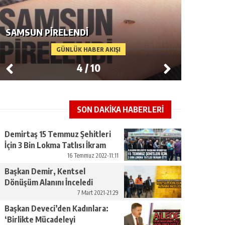
HAVZA SANAYI VE KAPLICALARLA
DIRILIŞE GEÇECEK
TÜRKIY
GÜNLÜK HABER AKIŞI
5
/
10
SON DAKİKA HABERLERİ
Demirtaş 15 Temmuz Şehitleri
İçin 3 Bin Lokma Tatlısı İkram
Etti
16 Temmuz 2022-11:11
Başkan Demir, Kentsel
Dönüşüm Alanını İnceledi
7 Mart 2021-21:29
Başkan Deveci’den Kadınlara:
‘Birlikte Mücadeleyi