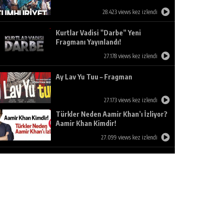
28.423 views kez izlendi
Kurtlar Vadisi ”Darbe” Yeni
Fragmanı Yayınlandı!
27.178 views kez izlendi
Ay Lav Yu Tuu – Fragman
27.173 views kez izlendi
Türkler Neden Aamir Khan’ı İzliyor?
Aamir Khan Kimdir!
27.099 views kez izlendi