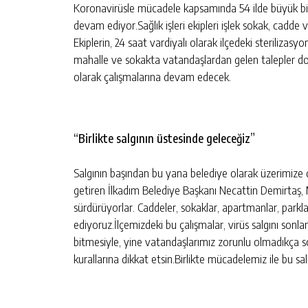
Koronavirüsle mücadele kapsamında 54 ilde büyük bi
devam ediyor.Sağlık işleri ekipleri işlek sokak, cadde
N
SAMSUN’DA UYUŞTURUCU
Ekiplerin, 24 saat vardiyalı olarak ilçedeki sterilizasyo
IK SIGARA VE
OPERASYONU: 4 ŞÜPHELIYE ADLI 
IRILDI
mahalle ve sokakta vatandaşlardan gelen talepler do
KIŞI
GÜNLÜK HABER AKIŞI
olarak çalışmalarına devam edecek.
“Birlikte salgının üstesinde geleceğiz”
Salgının başından bu yana belediye olarak üzerimize d
getiren İlkadım Belediye Başkanı Necattin Demirtaş, M
sürdürüyorlar. Caddeler, sokaklar, apartmanlar, parkl
ediyoruz.İlçemizdeki bu çalışmalar, virüs salgını so
bitmesiyle, yine vatandaşlarımız zorunlu olmadıkça 
kurallarına dikkat etsin.Birlikte mücadelemiz ile bu s