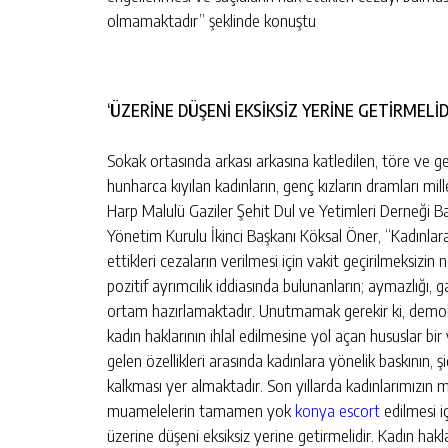
olmamaktadır” şeklinde konuştu
‘ÜZERİNE DÜŞENİ EKSİKSİZ YERİNE GETİRMELİD
Sokak ortasında arkası arkasına katledilen, töre ve ge
hunharca kıyılan kadınların, genç kızların dramları mi
Harp Malulü Gaziler Şehit Dul ve Yetimleri Derneği Ba
Yönetim Kurulu İkinci Başkanı Köksal Öner, “Kadınlara uz
ettikleri cezaların verilmesi için vakit geçirilmeksizin
pozitif ayrımcılık iddiasında bulunanların; aymazlığı, g
ortam hazırlamaktadır. Unutmamak gerekir ki, demokr
kadın haklarının ihlal edilmesine yol açan hususlar bi
gelen özellikleri arasında kadınlara yönelik baskının, şi
kalkması yer almaktadır. Son yıllarda kadınlarımızın m
muamelelerin tamamen yok
konya escort
edilmesi i
üzerine düşeni eksiksiz yerine getirmelidir. Kadın hak