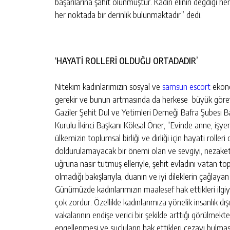
başarılarına şahit olunmuştur. Kadın elinin değdiği h
her noktada bir derinlik bulunmaktadır” dedi.
‘HAYATİ ROLLERİ OLDUĞU ORTADADIR’
Nitekim kadınlarımızın sosyal ve
samsun escort
ekono
gerekir ve bunun artmasında da herkese büyük göre
Gaziler Şehit Dul ve Yetimleri Derneği Bafra Şubesi 
Kurulu İkinci Başkanı Köksal Öner, ”Evinde anne, işyer
ülkemizin toplumsal birliği ve dirliği için hayati rolle
doldurulamayacak bir önemi olan ve sevgiyi, nezaketi,
uğruna nasır tutmuş elleriyle, şehit evladını vatan t
olmadığı bakışlarıyla, duanın ve iyi dileklerin çağlayan
Günümüzde kadınlarımızın maalesef hak ettikleri ilgi
çok zordur. Özellikle kadınlarımıza yönelik insanlık dış
vakalarının endişe verici bir şekilde arttığı görülmekt
engellenmesi ve suçluların hak ettikleri cezayı bul