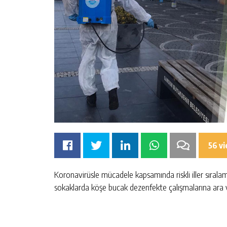
56 v
Koronavirüsle mücadele kapsamında riskli iller sırala
sokaklarda köşe bucak dezenfekte çalışmalarına ar