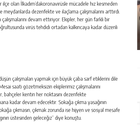
r ilçe olan İlkadım’dakoronavirüsle mücadele hız kesmeden
 ve meydanlarda dezenfekte ve ilaçlama çalışmalarını arttırdı.
n çalışmalarını devam ettiriyor. Ekipler, her gün farklı bir
İŞLEM
SAMSUN PIRELENDI
ğrultusunda virüs tehdidi ortadan kalkıncaya kadar düzenli
GÜNLÜK HABER AKIŞI
üşün çalışmaları yapmak için büyük çaba sarf etiklerini dile
esai saati gözetmeksizin ekiplerimiz çalışmalarını
ar, bahçeler kentin her noktasını dezenfekte
nlanana kadar devam edecektir. Sokağa çıkma yasağının
sokağa çıkmasın, çıkmak zorunda ise hijyen ve sosyal mesafe
algının üstesinden geleceğiz” diye konuştu.