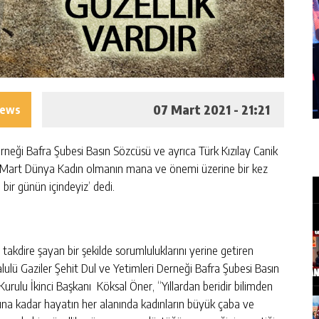
07 Mart 2021 - 21:21
iews
rneği Bafra Şubesi Basın Sözcüsü ve ayrıca Türk Kızılay Canik
‘8 Mart Dünya Kadın olmanın mana ve önemi üzerine bir kez
bir günün içindeyiz’ dedi.
akdire şayan bir şekilde sorumluluklarını yerine getiren
alulü Gaziler Şehit Dul ve Yetimleri Derneği Bafra Şubesi Basın
urulu İkinci Başkanı Köksal Öner, “Yıllardan beridir bilimden
ına kadar hayatın her alanında kadınların büyük çaba ve