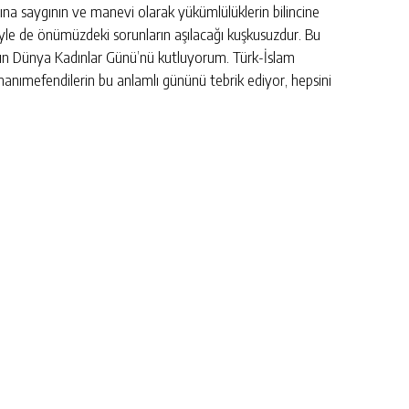
dına saygının ve manevi olarak yükümlülüklerin bilincine
üyle de önümüzdeki sorunların aşılacağı kuşkusuzdur. Bu
nının Dünya Kadınlar Günü’nü kutluyorum. Türk-İslam
hanımefendilerin bu anlamlı gününü tebrik ediyor, hepsini