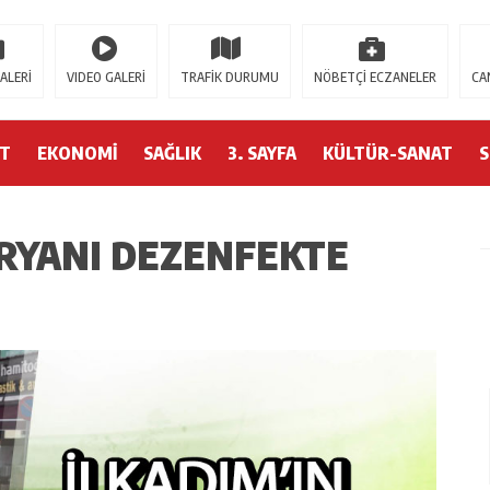
.moerleinlagerhouse.com/
https://milliol.com/
jojobet giriş
betsmove
golden
ALERİ
VIDEO GALERİ
TRAFİK DURUMU
NÖBETÇİ ECZANELER
CA
ET
EKONOMİ
SAĞLIK
3. SAYFA
KÜLTÜR-SANAT
IRYANI DEZENFEKTE