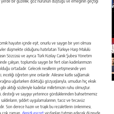
er yerde bir güzellik, göz nurunun düştüğü ve emeğinin geçtiği
mik hayatın içinde eşit, onurlu ve saygın bir yeri olması
vler düşmekte olduğunu hatırlatan Türkiye Harp Malulü
Basın Sözcüsü ve ayrıca Türk Kızılay Canik Şubesi Yönetim
inde çalışan, toplumda saygın bir fert olan kadınlarımızın
ri olduğu ortadadır. Gelecek nesillerin yetişmesinde yeri
 inceliği öğreten yine onlardır. Ailesine katkı sağlamak
oprağına uğurlarken döktüğü gözyaşlarıyla, umudun hiç eksik
 gibi aktığı sözleriyle kadınlar milletimizin ruhu olmuştur.
yi, desteği ve saygıyı yeterince gördüklerinden bahsetmemiz
ı saldırıların, şiddet uygulamalarının, taciz ve tecavüz
edir. Son derece hazin ve trajik bu rezaletlerin önlenmesi,
ması çok zaman
denizli escort
vicdanları tatmin edecek düzeyde