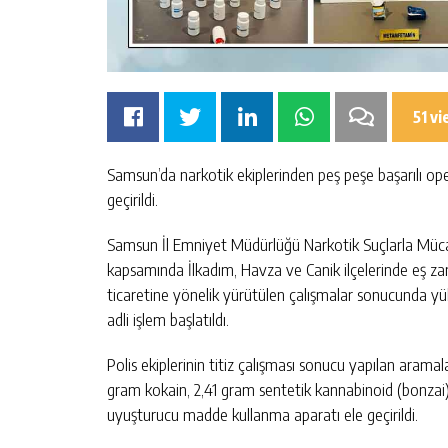
51 v
Samsun’da narkotik ekiplerinden peş peşe başarılı o
geçirildi.
Samsun İl Emniyet Müdürlüğü Narkotik Suçlarla Müca
kapsamında İlkadım, Havza ve Canik ilçelerinde eş z
ticaretine yönelik yürütülen çalışmalar sonucunda yük
adli işlem başlatıldı.
Polis ekiplerinin titiz çalışması sonucu yapılan ara
gram kokain, 2,41 gram sentetik kannabinoid (bonzai)
uyuşturucu madde kullanma aparatı ele geçirildi.