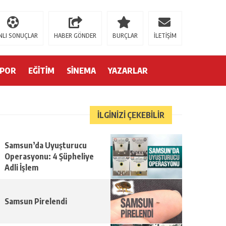
ebet009
child porn
bahiscasino
jojobet
superbetin
holiganbet
grandpashab
NLI SONUÇLAR
HABER GÖNDER
BURÇLAR
İLETİŞİM
SPOR
EĞİTİM
SİNEMA
YAZARLAR
İLGİNİZİ ÇEKEBİLİR
Samsun’da Uyuşturucu
Operasyonu: 4 Şüpheliye
Adli İşlem
Samsun Pirelendi