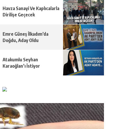
Havza Sanayi Ve Kaplıcalarla
Dirilişe Geçecek
Emre Güneş İlkadım’da
Doğdu, Aday Oldu
Atakumlu Seyhan
Karaoğlan’ı İstiyor