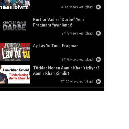
28.423 views kez izlendi
Kurtlar Vadisi ”Darbe” Yeni
Fragmanı Yayınlandı!
27.178 views kez izlendi
Ay Lav Yu Tuu – Fragman
27.173 views kez izlendi
Türkler Neden Aamir Khan’ı İzliyor?
Aamir Khan Kimdir!
27.100 views kez izlendi