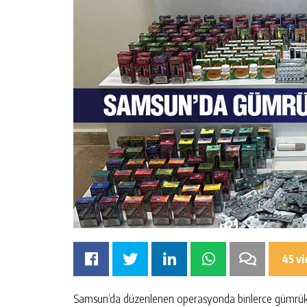
45 v
Samsun’da düzenlenen operasyonda binlerce gümrük kaç