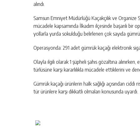
alındı.
N
SAMSUN’DA UYUŞTURUCU
Samsun Emniyet Müdürlüğü Kaçakçılık ve Organize Su
IK SIGARA VE
OPERASYONU: 4 ŞÜPHELIYE ADLI 
mücadele kapsamında İlkadım ilçesinde başarılı bir o
IRILDI
KIŞI
GÜNLÜK HABER AKIŞI
yollarla yurda sokulduğu belirlenen çok sayıda gümrük 
Operasyonda: 291 adet gümrük kaçağı elektronik sigara
Olayla ilgili olarak 1 şüpheli şahıs gözaltına alınırken, 
türlüsüne karşı kararlılıkla mücadele ettiklerini ve de
Gümrük kaçağı ürünlerin halk sağlığı açısından ciddi r
tür ürünlere karşı dikkatli olmaları konusunda uyardı.