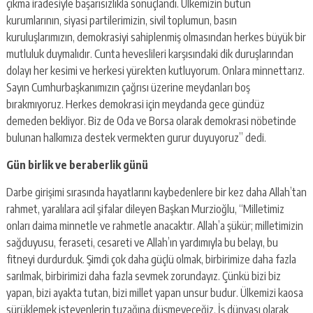
çıkma iradesiyle başarısızlıkla sonuçlandı. Ülkemizin bütün
kurumlarının, siyasi partilerimizin, sivil toplumun, basın
kuruluşlarımızın, demokrasiyi sahiplenmiş olmasından herkes büyük bir
mutluluk duymalıdır. Cunta heveslileri karşısındaki dik duruşlarından
dolayı her kesimi ve herkesi yürekten kutluyorum. Onlara minnettarız.
Sayın Cumhurbaşkanımızın çağrısı üzerine meydanları boş
bırakmıyoruz. Herkes demokrasi için meydanda gece gündüz
demeden bekliyor. Biz de Oda ve Borsa olarak demokrasi nöbetinde
bulunan halkımıza destek vermekten gurur duyuyoruz” dedi.
Gün birlik ve beraberlik günü
Darbe girişimi sırasında hayatlarını kaybedenlere bir kez daha Allah’tan
rahmet, yaralılara acil şifalar dileyen Başkan Murzioğlu, “Milletimiz
onları daima minnetle ve rahmetle anacaktır. Allah’a şükür; milletimizin
sağduyusu, feraseti, cesareti ve Allah’ın yardımıyla bu belayı, bu
fitneyi durdurduk. Şimdi çok daha güçlü olmak, birbirimize daha fazla
sarılmak, birbirimizi daha fazla sevmek zorundayız. Çünkü bizi biz
yapan, bizi ayakta tutan, bizi millet yapan unsur budur. Ülkemizi kaosa
sürüklemek isteyenlerin tuzağına düşmeyeceğiz. İş dünyası olarak