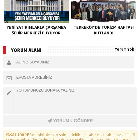
YENI YATIRIMLARLA ÇARŞAMBA
TEKKEKÖY’DE TURIZM HAFTASI
ŞEHIR MERKEZI BÜYÜYOR
KUTLANDI
Yorum Yok
YORUM ALANI
YORUMU GÖNDER
YASAL UYARI!
Suç teşkil edecek, yasadışı, tehditkar, rahatsız edici, hakaret ve küfür
içeren, aşağılayıcı, küçük düşürücü, kaba, pornografik, ahlaka aykırı, kişilik haklarına