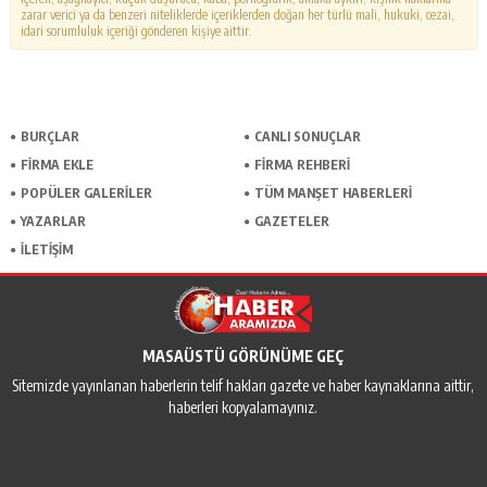
zarar verici ya da benzeri niteliklerde içeriklerden doğan her türlü mali, hukuki, cezai,
idari sorumluluk içeriği gönderen kişiye aittir.
BURÇLAR
CANLI SONUÇLAR
FİRMA EKLE
FİRMA REHBERİ
POPÜLER GALERİLER
TÜM MANŞET HABERLERİ
YAZARLAR
GAZETELER
İLETİŞİM
MASAÜSTÜ GÖRÜNÜME GEÇ
Sitemizde yayınlanan haberlerin telif hakları gazete ve haber kaynaklarına aittir,
haberleri kopyalamayınız.