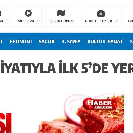
ren Siteler
Deneme Bonusu Veren Siteler
Casitap
Casitoros
Casino Spino
ALERİ
VIDEO GALERİ
TRAFİK DURUMU
NÖBETÇİ ECZANELER
CA
ET
EKONOMİ
SAĞLIK
3. SAYFA
KÜLTÜR-SANAT
YATIYLA İLK 5’DE YER