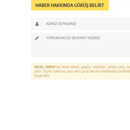
HABER HAKKINDA GÖRÜŞ BELİRT
YASAL UYARI!
Suç teşkil edecek, yasadışı, tehditkar, rahatsız edici, 
aykırı, kişilik haklarına zarar verici ya da benzeri niteliklerde içerikl
kişiye aittir.