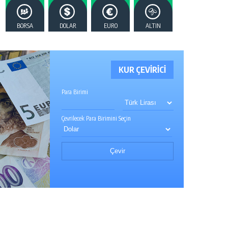
BORSA
DOLAR
EURO
ALTIN
KUR ÇEVİRİCİ
Para Birimi
Çevrilecek Para Birimini Seçin
Çevir