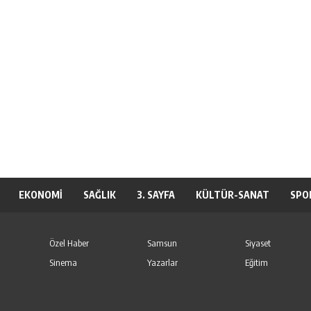
EKONOMİ
SAĞLIK
3. SAYFA
KÜLTÜR-SANAT
SPO
Özel Haber
Samsun
Siyaset
Sinema
Yazarlar
Eğitim