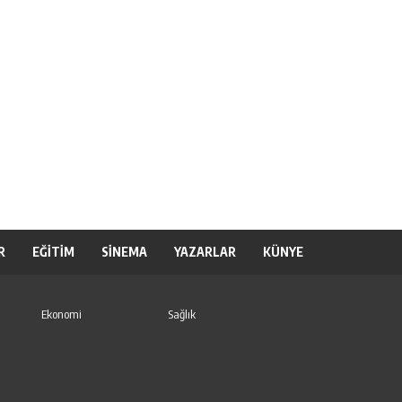
R
EĞİTİM
SİNEMA
YAZARLAR
KÜNYE
Ekonomi
Sağlık