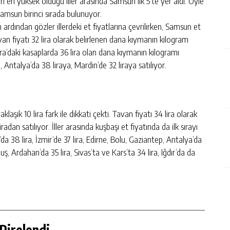
nın en yüksek olduğu iller arasında Samsun ilk 5’te yer aldı. Öyle
Samsun birinci sırada bulunuyor.
ardından gözler illerdeki et fiyatlarına çevrilirken, Samsun et
avan fiyatı 32 lira olarak belirlenen dana kıymanın kilogram
kara’daki kasaplarda 36 lira olan dana kıymanın kilogramı
, Antalya’da 38 liraya, Mardin’de 32 liraya satılıyor.
klaşık 10 lira fark ile dikkati çekti. Tavan fiyatı 34 lira olarak
adan satılıyor. İller arasında kuşbaşı et fiyatında da ilk sırayı
a’da 38 lira, İzmir’de 37 lira, Edirne, Bolu, Gaziantep, Antalya’da
, Ardahan’da 35 lira, Sivas’ta ve Kars’ta 34 lira, Iğdır’da da
Pirelendi