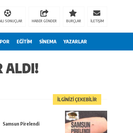
grandpashabet
Jojobet
https://contact.moerleinlagerhouse.com/
https://mi
NLI SONUÇLAR
HABER GÖNDER
BURÇLAR
İLETİŞİM
SPOR
EĞİTİM
SİNEMA
YAZARLAR
 ALDI!
İLGİNİZİ ÇEKEBİLİR
Samsun Pirelendi