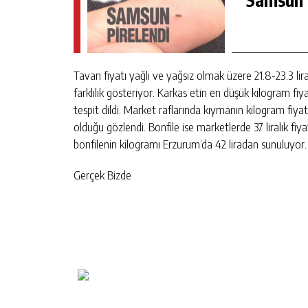
Tavan fiyatı yağlı ve yağsız olmak üzere 21.8-23.3 lira 
farklılık gösteriyor. Karkas etin en düşük kilogram fiyat
tespit dildi. Market raflarında kıymanın kilogram fiyatı
olduğu gözlendi. Bonfile ise marketlerde 37 liralık fiyat 
bonfilenin kilogramı Erzurum’da 42 liradan sunuluyor.
Gerçek Bizde