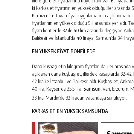
İllere göre et fiyatlarında büyük fark var. Et fiyatları
ki karkas et fiyatının en yüksek olduğu iller arasında 
Kırmızı ette tavan fiyat uygulamasının açıklanmasının 
fiyatlarının en yüksek olduğu 5 il arasında yer aldı. T
fiyatı kentlerde 32 ile 40 lira arasında değişiyor. An
Balıkesir ve İstanbul’da 40 liraya, Samsun’da 34 liraya
EN YÜKSEK FİYAT BONFİLEDE
Dana kuşbaşı etin kilogram fiyatları da iller arasında ya
açıklanan dana kuşbaşı et, illerdeki kasaplarda 32-42 lir
42 lira ile İstanbul ve Balıkesir aldı. Kuşbaşı et, Ankar
40 lira, Kayseri’de 35.5 lira,
Samsun,
Van, Erzurum, Muş
33 lira, Mardin’de 32 liradan vatandaşa sunuluyor.
KARKAS ET EN YÜKSEK SAMSUN’DA
Samsun 