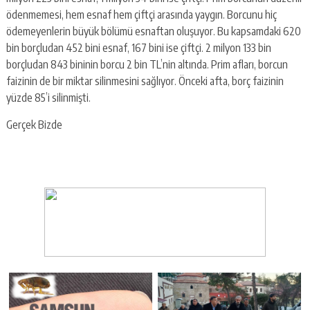
ödenmemesi, hem esnaf hem çiftçi arasında yaygın. Borcunu hiç
ödemeyenlerin büyük bölümü esnaftan oluşuyor. Bu kapsamdaki 620
bin borçludan 452 bini esnaf, 167 bini ise çiftçi. 2 milyon 133 bin
borçludan 843 bininin borcu 2 bin TL’nin altında. Prim afları, borcun
faizinin de bir miktar silinmesini sağlıyor. Önceki afta, borç faizinin
yüzde 85’i silinmişti.
Gerçek Bizde