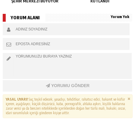
ŞEHIR MERKEZI BÜYÜYOR
KUTLANDI
Yorum Yok
YORUM ALANI
YORUMU GÖNDER
YASAL UYARI!
Suç teşkil edecek, yasadışı, tehditkar, rahatsız edici, hakaret ve küfür
içeren, aşağılayıcı, küçük düşürücü, kaba, pornografik, ahlaka aykırı, kişilik haklarına
zarar verici ya da benzeri niteliklerde içeriklerden doğan her türlü mali, hukuki, cezai,
idari sorumluluk içeriği gönderen kişiye aittir.