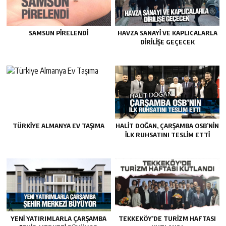
SAMSUN PIRELENDI
HAVZA SANAYI VE KAPLICALARLA
DIRILIŞE GEÇECEK
TÜRKIYE ALMANYA EV TAŞIMA
HALIT DOĞAN, ÇARŞAMBA OSB’NIN
İLK RUHSATINI TESLIM ETTI
YENI YATIRIMLARLA ÇARŞAMBA
TEKKEKÖY’DE TURIZM HAFTASI