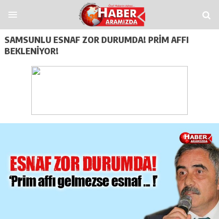
tap
Casitoros
Casino Spino
grandpashabet
Jojobet
https://contact.moerlei
SAMSUNLU ESNAF ZOR DURUMDA! PRIM AFFI
BEKLENIYOR!