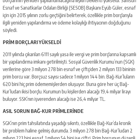
borçlarının yeniden yapılandırılacağına ilişkin beklenti yükseldi. Samsun
Esnaf ve Sanatkarlar Odaları Birliği (SESOB) Başkanı Eyüb Güler, esnaf
için için 2015 yılının zorlu geçtiğini belirterek, özellikle prim borçlarıyla
ilgili yeniden yapılandırma ve ödeme kolaylığı ihtiyacının doğduğunu
söyledi.
PRİM BORÇLARI YÜKSELDİ
2011 yılında çıkarılan 6111 sayılı yasa ile vergi ve prim borçlarına kapsamlı
bir yapılandırma imkanı getirilmişti. Sosyal Güvenlik Kurumu’nun (SGK)
verilerine göre 3 milyon 278 bin esnaf ve çiftçiden 2 milyon 133 bininin
prim borcu var. Borçsuz sayısı sadece 1 milyon 144 bin. Bağ-Kur’luların
620 bini hiç prim ödememişlerden oluşuyor. Buna göre her üç Bağ-
Kur’ludan ikisi borçlu. Kurumun bu kişilerden alacağı 19,4 milyar lirayı
buluyor. SSK’nın işverenden alacağı ise 26,4 milyar TL.
ASIL SORUN BAĞ-KUR PRİMLERİNDE
SGK’nın prim tahsilatında yaşadığı sıkıntı, özellikle Bağ-Kur’da kronik
bir problem haline gelmiş durumda. 3 milyon 278 bin Bağ-Kur’ludan 2
milyon 223 bini esnaf, 1 milyon 54 bini ise çiftçi. Prim borcunun düzenli