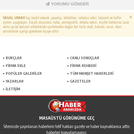
YORUMU GÖNDER
YASAL UYARI!
Suç teşkil edecek, yasadışı, tehditkar, rahatsız edici, hakaret ve küfür
içeren, aşağılayıcı, küçük düşürücü, kaba, pornografik, ahlaka aykırı, kişilik haklarına zarar
verici ya da benzeri niteliklerde içeriklerden doğan her türlü mali, hukuki, cezai, idari
sorumluluk içeriği gönderen kişiye aittir.
BURÇLAR
CANLI SONUÇLAR
FİRMA EKLE
FİRMA REHBERİ
POPÜLER GALERİLER
TÜM MANŞET HABERLERİ
YAZARLAR
GAZETELER
İLETİŞİM
MASAÜSTÜ GÖRÜNÜME GEÇ
Sitemizde yayınlanan haberlerin telif hakları gazete ve haber kaynaklarına aittir,
haberleri kopyalamayınız.