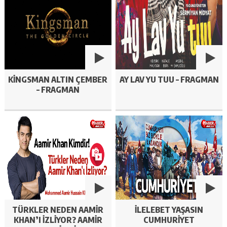
KINGSMAN ALTIN ÇEMBER
AY LAV YU TUU – FRAGMAN
– FRAGMAN
TÜRKLER NEDEN AAMIR
İLELEBET YAŞASIN
KHAN’I İZLIYOR? AAMIR
CUMHURIYET