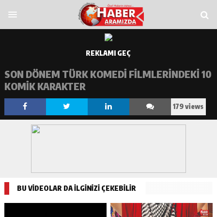
porn
https://www.newstrendline.com/
superbetin
pusulabet
matbet
imajbe
REKLAMI GEÇ
SON DÖNEM TÜRK KOMEDI FILMLERINDEKI 10
KOMIK KARAKTER
179 views
BU VİDEOLAR DA İLGİNİZİ ÇEKEBİLİR