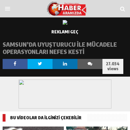
hild porn
bahiscasino
jojobet
lunabet
marsbahis
grandpashabet
imajbet
sek
REKLAMI GEÇ
SAMSUN’DA UYUŞTURUCU ILE MÜCADELE
OPERASYONLARI NEFES KESTI
27.034
views
BU VİDEOLAR DA İLGİNİZİ ÇEKEBİLİR