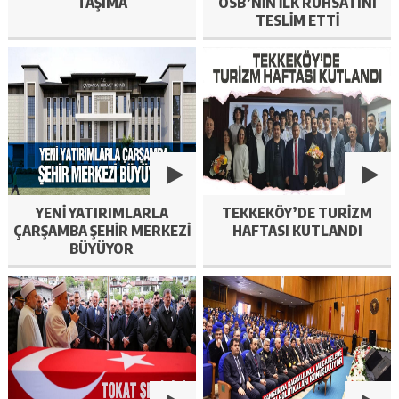
TAŞIMA
OSB’NIN İLK RUHSATINI
TESLIM ETTI
YENI YATIRIMLARLA
TEKKEKÖY’DE TURIZM
ÇARŞAMBA ŞEHIR MERKEZI
HAFTASI KUTLANDI
BÜYÜYOR