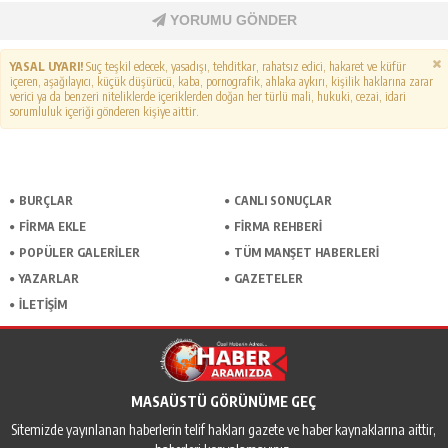
YORUMU GÖNDER
YASAL UYARI!
Suç teşkil edecek, yasadışı, tehditkar, rahatsız edici, hakaret ve küfür
içeren, aşağılayıcı, küçük düşürücü, kaba, pornografik, ahlaka aykırı, kişilik haklarına zarar
verici ya da benzeri niteliklerde içeriklerden doğan her türlü mali, hukuki, cezai, idari
sorumluluk içeriği gönderen kişiye aittir.
BURÇLAR
CANLI SONUÇLAR
FİRMA EKLE
FİRMA REHBERİ
POPÜLER GALERİLER
TÜM MANŞET HABERLERİ
YAZARLAR
GAZETELER
İLETİŞİM
MASAÜSTÜ GÖRÜNÜME GEÇ
Sitemizde yayınlanan haberlerin telif hakları gazete ve haber kaynaklarına aittir,