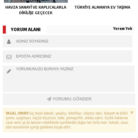
HAVZA SANAYI VE KAPLICALARLA
TÜRKIYE ALMANYA EV TAŞIMA
DIRILIŞE GEÇECEK
Yorum Yok
YORUM ALANI
YORUMU GÖNDER
YASAL UYARI!
Suç teşkil edecek, yasadışı, tehditkar, rahatsız edici, hakaret ve küfür
içeren, aşağılayıcı, küçük düşürücü, kaba, pornografik, ahlaka aykırı, kişilik haklarına
zarar verici ya da benzeri niteliklerde içeriklerden doğan her türlü mali, hukuki, cezai,
idari sorumluluk içeriği gönderen kişiye aittir.