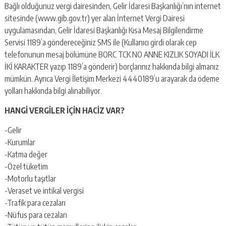
Bağlı olduğunuz vergi dairesinden, Gelir İdaresi Başkanlığı’nın internet
sitesinde (www.gib.gov.tr) yer alan İnternet Vergi Dairesi
uygulamasından, Gelir İdaresi Başkanlığı Kısa Mesaj Bilgilendirme
Servisi 1189’a göndereceğiniz SMS ile (Kullanıcı girdi olarak cep
telefonunun mesaj bölümüne BORC TCK NO ANNE KIZLIK SOYADI İLK
İKİ KARAKTER yazıp 1189’a gönderir) borçlarınız hakkında bilgi almanız
mümkün. Ayrıca Vergi İletişim Merkezi 4440189’u arayarak da ödeme
yolları hakkında bilgi alınabiliyor.
HANGİ VERGİLER İÇİN HACİZ VAR?
-Gelir
-Kurumlar
-Katma değer
-Özel tüketim
-Motorlu taşıtlar
-Veraset ve intikal vergisi
-Trafik para cezaları
-Nüfus para cezaları