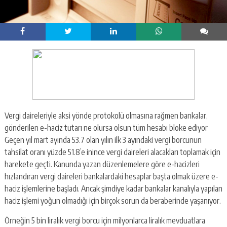
Vergi daireleriyle aksi yönde protokolü olmasına rağmen bankalar,
gönderilen e-haciz tutarı ne olursa olsun tüm hesabı bloke ediyor
Geçen yıl mart ayında 53.7 olan yılın ilk 3 ayındaki vergi borcunun
tahsilat oranı yüzde 51.8’e inince vergi daireleri alacakları toplamak için
harekete geçti. Kanunda yazan düzenlemelere göre e-hacizleri
hızlandıran vergi daireleri bankalardaki hesaplar başta olmak üzere e-
haciz işlemlerine başladı. Ancak şimdiye kadar bankalar kanalıyla yapılan
haciz işlemi yoğun olmadığı için birçok sorun da beraberinde yaşanıyor.
Örneğin 5 bin liralık vergi borcu için milyonlarca liralık mevduatlara