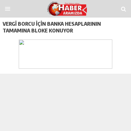
bet
grandpashabet
funbahis
tümbet
betosfer
Deneme Bonusu Veren Sitel
VERGI BORCU İÇIN BANKA HESAPLARININ
TAMAMINA BLOKE KONUYOR