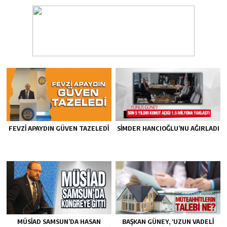
FEVZI APAYDIN GÜVEN TAZELEDI
SİMDER HANCIOĞLU’NU AĞIRLADI
MÜSİAD SAMSUN’DA HASAN
BAŞKAN GÜNEY, ‘UZUN VADELI