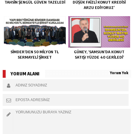
TAHSIN ŞENGÜL GÜVEN TAZELEDI
DÜŞÜK FAIZLI KONUT KREDISI
ARZU EDIYORUZ’
SİMDER’DEN 50 MILYON TL
GÜNEY, ‘SAMSUN’DA KONUT
SERMAYELI ŞIRKET
SATIŞI YÜZDE 40 GERILEDI’
Yorum Yok
YORUM ALANI