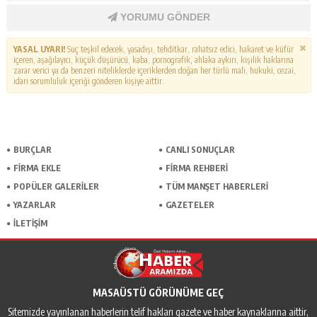
YORUMU GÖNDER
YASAL UYARI!
Suç teşkil edecek, yasadışı, tehditkar, rahatsız edici, hakaret ve küfür
içeren, aşağılayıcı, küçük düşürücü, kaba, pornografik, ahlaka aykırı, kişilik haklarına
zarar verici ya da benzeri niteliklerde içeriklerden doğan her türlü mali, hukuki, cezai,
idari sorumluluk içeriği gönderen kişiye aittir.
BURÇLAR
CANLI SONUÇLAR
FİRMA EKLE
FİRMA REHBERİ
POPÜLER GALERİLER
TÜM MANŞET HABERLERİ
YAZARLAR
GAZETELER
İLETİŞİM
MASAÜSTÜ GÖRÜNÜME GEÇ
Sitemizde yayınlanan haberlerin telif hakları gazete ve haber kaynaklarına aittir,