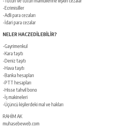
-Tütün ve tütün mamullerine ilişkin cezalar
-Ecrimisiller
-Adli para cezaları
-İdari para cezalar
NELER HACZEDİLEBİLİR?
-Gayrimenkul
-Kara taşıtı
-Deniz taşıtı
-Hava taşıtı
-Banka hesapları
-PTT hesapları
-Hisse tahvil bono
-İş makineleri
-Üçüncü kişilerdeki mal ve hakları
RAHİM AK
muhasebeweb.com