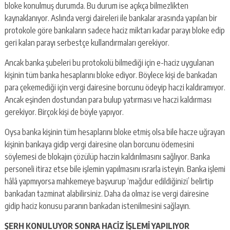
bloke konulmuş durumda. Bu durum ise açıkça bilmezlikten
kaynaklanıyor. Aslında vergi daireleri ile bankalar arasında yapılan bir
protokole göre bankaların sadece haciz miktarı kadar parayı bloke edip
geri kalan parayı serbestçe kullandırmaları gerekiyor.
Ancak banka şubeleri bu protokolü bilmediği için e-haciz uygulanan
kişinin tüm banka hesaplarını bloke ediyor. Böylece kişi de bankadan
para çekemediği için vergi dairesine borcunu ödeyip haczi kaldıramıyor.
Ancak eşinden dostundan para bulup yatırması ve haczi kaldırması
gerekiyor. Birçok kişi de böyle yapıyor.
Oysa banka kişinin tüm hesaplarını bloke etmiş olsa bile hacze uğrayan
kişinin bankaya gidip vergi dairesine olan borcunu ödemesini
söylemesi de blokajın çözülüp haczin kaldırılmasını sağlıyor. Banka
personeli itiraz etse bile işlemin yapılmasını ısrarla isteyin. Banka işlemi
hâlâ yapmıyorsa mahkemeye başvurup ‘mağdur edildiğinizi’ belirtip
bankadan tazminat alabilirsiniz. Daha da olmaz ise vergi dairesine
gidip haciz konusu paranın bankadan istenilmesini sağlayın.
ŞERH KONULUYOR SONRA HACİZ İŞLEMİ YAPILIYOR