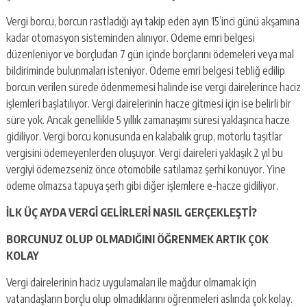
Vergi borcu, borcun rastladığı ayı takip eden ayın 15’inci günü akşamına
kadar otomasyon sisteminden alınıyor. Ödeme emri belgesi
düzenleniyor ve borçludan 7 gün içinde borçlarını ödemeleri veya mal
bildiriminde bulunmaları isteniyor. Ödeme emri belgesi tebliğ edilip
borcun verilen sürede ödenmemesi halinde ise vergi dairelerince haciz
işlemleri başlatılıyor. Vergi dairelerinin hacze gitmesi için ise belirli bir
süre yok. Ancak genellikle 5 yıllık zamanaşımı süresi yaklaşınca hacze
gidiliyor. Vergi borcu konusunda en kalabalık grup, motorlu taşıtlar
vergisini ödemeyenlerden oluşuyor. Vergi daireleri yaklaşık 2 yıl bu
vergiyi ödemezseniz önce otomobile satılamaz şerhi konuyor. Yine
ödeme olmazsa tapuya şerh gibi diğer işlemlere e-hacze gidiliyor.
İLK ÜÇ AYDA VERGİ GELİRLERİ NASIL GERÇEKLEŞTİ?
BORCUNUZ OLUP OLMADIĞINI ÖĞRENMEK ARTIK ÇOK
KOLAY
Vergi dairelerinin haciz uygulamaları ile mağdur olmamak için
vatandaşların borçlu olup olmadıklarını öğrenmeleri aslında çok kolay.