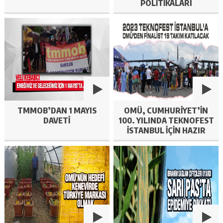
POLITIKALARI
SEMPOZYUMU BAŞLADI
TMMOB’DAN 1 MAYIS
OMÜ, CUMHURIYET’IN
DAVETI
100. YILINDA TEKNOFEST
İSTANBUL IÇIN HAZIR