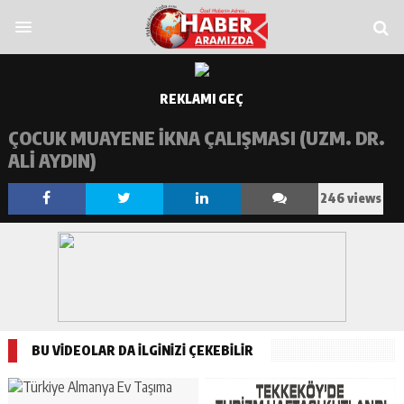
d porn
jojobet
superbetin
pusulabet
matbet
imajbet
grandpashabet
holigan
REKLAMI GEÇ
ÇOCUK MUAYENE İKNA ÇALIŞMASI (UZM. DR.
ALI AYDIN)
246 views
BU VİDEOLAR DA İLGİNİZİ ÇEKEBİLİR