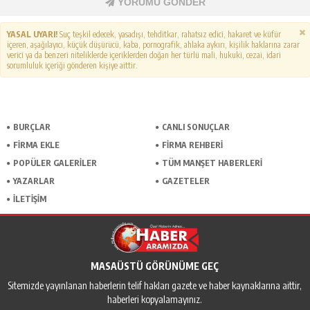
YORUMU GÖNDER
YASAL UYARI!
Suç teşkil edecek, yasadışı, tehditkar, rahatsız edici, hakaret ve küfür
içeren, aşağılayıcı, küçük düşürücü, kaba, pornografik, ahlaka aykırı, kişilik haklarına zarar
verici ya da benzeri niteliklerde içeriklerden doğan her türlü mali, hukuki, cezai, idari
sorumluluk içeriği gönderen kişiye aittir.
BURÇLAR
CANLI SONUÇLAR
FİRMA EKLE
FİRMA REHBERİ
POPÜLER GALERİLER
TÜM MANŞET HABERLERİ
YAZARLAR
GAZETELER
İLETİŞİM
MASAÜSTÜ GÖRÜNÜME GEÇ
Sitemizde yayınlanan haberlerin telif hakları gazete ve haber kaynaklarına aittir,
haberleri kopyalamayınız.