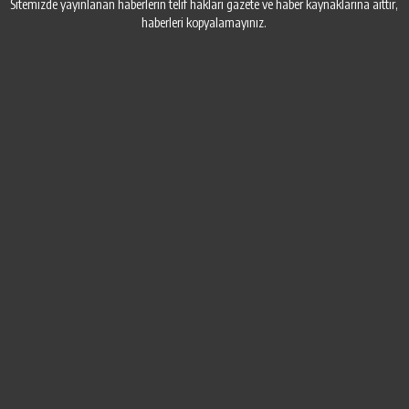
Sitemizde yayınlanan haberlerin telif hakları gazete ve haber kaynaklarına aittir,
haberleri kopyalamayınız.