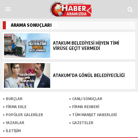
randpashabet
grandpashabet
funbahis
tümbet
betosfer
Deneme Bonusu Ve
ARAMA SONUÇLARI
ATAKUM BELEDIYESI HIJYEN TIMI
VIRÜSE GEÇIT VERMEDI
ATAKUM’DA GÖNÜL BELEDIYECILIĞI
BURÇLAR
CANLI SONUÇLAR
FİRMA EKLE
FİRMA REHBERİ
POPÜLER GALERİLER
TÜM MANŞET HABERLERİ
YAZARLAR
GAZETELER
İLETİŞİM