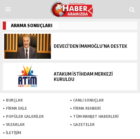
andpashabet
grandpashabet
funbahis
tümbet
betosfer
Deneme Bonusu Ver
ARAMA SONUÇLARI
DEVECİ’DEN İMAMOĞLU’NA DESTEK
ATAKUM İSTİHDAM MERKEZİ
KURULDU
BURÇLAR
CANLI SONUÇLAR
FİRMA EKLE
FİRMA REHBERİ
POPÜLER GALERİLER
TÜM MANŞET HABERLERİ
YAZARLAR
GAZETELER
İLETİŞİM