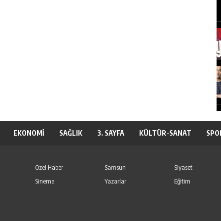
EKONOMİ
SAĞLIK
3. SAYFA
KÜLTÜR-SANAT
SPO
Özel Haber
Samsun
Siyaset
Sinema
Yazarlar
Eğitim