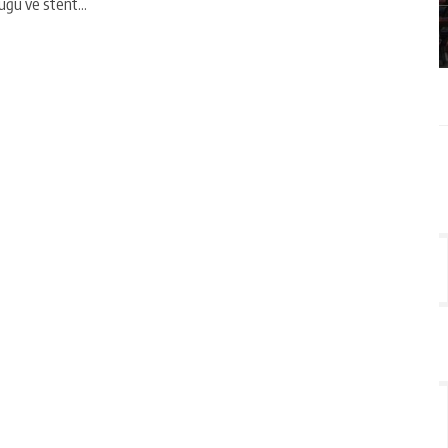
uğu ve stent...
GÜNLÜK HABER AKIŞI
GÜ