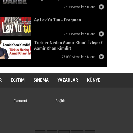
27.178 views kez izlendi
Ay Lav Yu Tuu – Fragman
27.173 views kez izlendi
Türkler Neden Aamir Khan’ı İzliyor?
Aamir Khan Kimdir!
27.099 views kez izlendi
R
EĞİTİM
SİNEMA
YAZARLAR
KÜNYE
Ekonomi
Sağlık