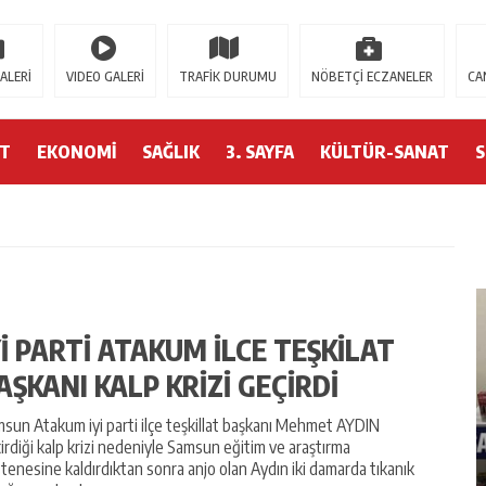
neme Bonusu Veren Siteler
Casitap
Casitoros
Casino Spino
grandpashabe
ALERİ
VIDEO GALERİ
TRAFİK DURUMU
NÖBETÇİ ECZANELER
CA
ET
EKONOMİ
SAĞLIK
3. SAYFA
KÜLTÜR-SANAT
Yİ PARTİ ATAKUM İLCE TEŞKİLAT
AŞKANI KALP KRİZİ GEÇİRDİ
sun Atakum iyi parti ilçe teşkillat başkanı Mehmet AYDIN
 SAMSUN TEŞKILATINDAN GÜÇLÜ
SAMSUN’DA 
irdiği kalp krizi nedeniyle Samsun eğitim ve araştırma
AJ
OPERASYONU:
tenesine kaldırdıktan sonra anjo olan Aydın iki damarda tıkanık
GIDA TAKVIYES