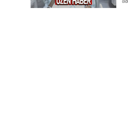
old
GÜNLÜK HABER AKIŞI