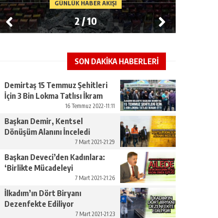
NLÜK HABER AKIŞI
GÜNLÜK HABER 
3
/
10
SON DAKİKA HABERLERİ
Demirtaş 15 Temmuz Şehitleri
İçin 3 Bin Lokma Tatlısı İkram
Etti
16 Temmuz 2022-11:11
Başkan Demir, Kentsel
Dönüşüm Alanını İnceledi
7 Mart 2021-21:29
Başkan Deveci’den Kadınlara:
‘Birlikte Mücadeleyi
Yükseltelim’
7 Mart 2021-21:26
İlkadım’ın Dört Biryanı
Dezenfekte Ediliyor
7 Mart 2021-21:23