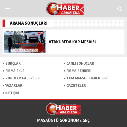
randpashabet
Grandpashabet
grandpashabet
funbahis
tümbet
betosfer
De
ARAMA SONUÇLARI
ATAKUM’DA KAR MESAISI
BURÇLAR
CANLI SONUÇLAR
FİRMA EKLE
FİRMA REHBERİ
POPÜLER GALERİLER
TÜM MANŞET HABERLERİ
YAZARLAR
GAZETELER
İLETİŞİM
MASAÜSTÜ GÖRÜNÜME GEÇ