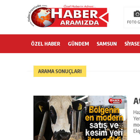
tap
Casitoros
Casino Spino
grandpashabet
Jojobet
https://contact.moerlein
FOTO G
ÖZEL HABER
GÜNDEM
SAMSUN
SİYAS
KÜNYE
ARAMA SONUÇLARI
A
Haz
Yer
AK ÜRÜN
SAMSUN’DA UYUŞTURUCU
mod
EKTRONIK SIGARA VE
OPERASYONU: 4 ŞÜPHELIYE
Eki
LE GEÇIRILDI