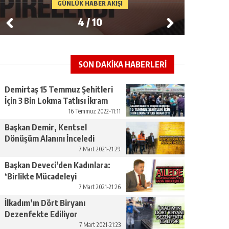
GÜNLÜK HABER AKIŞI
5
/
10
SON DAKİKA HABERLERİ
Demirtaş 15 Temmuz Şehitleri
İçin 3 Bin Lokma Tatlısı İkram
Etti
16 Temmuz 2022-11:11
Başkan Demir, Kentsel
Dönüşüm Alanını İnceledi
7 Mart 2021-21:29
Başkan Deveci’den Kadınlara:
‘Birlikte Mücadeleyi
Yükseltelim’
7 Mart 2021-21:26
İlkadım’ın Dört Biryanı
Dezenfekte Ediliyor
7 Mart 2021-21:23