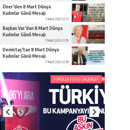
Öner’den 8 Mart Dünya
Kadınlar Günü Mesajı
7 Mart 2021-21:21
Başkan Var’dan 8 Mart Dünya
Kadınlar Günü Mesajı
7 Mart 2021-21:19
Demirtaş’tan 8 Mart Dünya
Kadınlar Günü Mesajı
7 Mart 2021-21:18
POPÜLER FOTO GALERİLER