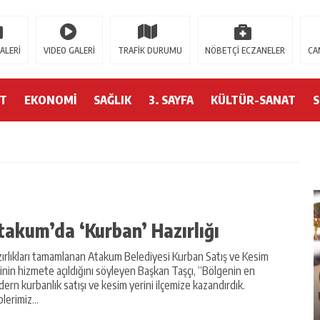
lagerhouse.com/
https://milliol.com/
jojobet giriş
jojobet
ganobet
padiÅahbet
ALERİ
VIDEO GALERİ
TRAFİK DURUMU
NÖBETÇİ ECZANELER
CA
ET
EKONOMİ
SAĞLIK
3. SAYFA
KÜLTÜR-SANAT
takum’da ‘Kurban’ Hazırlığı
ırlıkları tamamlanan Atakum Belediyesi Kurban Satış ve Kesim
inin hizmete açıldığını söyleyen Başkan Taşçı, “Bölgenin en
ern kurbanlık satışı ve kesim yerini ilçemize kazandırdık.
 ADLI İŞLEM
SAMSUN PIRELENDI
plerimiz...