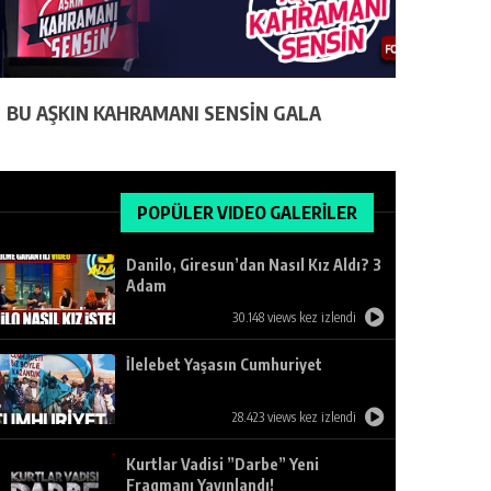
BU AŞKIN KAHRAMANI SENSİN GALA
AYAHUASCA BITKISINI İÇENKER ÖLÜP TEKRAR CANLANIYOR!
DEMIREL’IN TARIHE DAMGA VURMUŞ 12 SÖZÜ
ESKI SAMSUN’U HIÇ BÖYLE GÖRMEDINIZ!
ETKILI 10 DOĞAL SIVRISINEK KOVUCU
ETKILI 10 DOĞAL SIVRISINEK KOVUCU
TRANSPARAN GELINLIK MODELLERI
HUZUR KOKAN AHŞAM EVLER
HUZUR KOKAN AHŞAM EVLER
EN KOMIK NOKTALAMALAR!
AYVACIK KAR ALTINDA
SAMSUN AYVACIK
POPÜLER VIDEO GALERİLER
Danilo, Giresun’dan Nasıl Kız Aldı? 3
Adam
30.148 views kez izlendi
İlelebet Yaşasın Cumhuriyet
28.423 views kez izlendi
Kurtlar Vadisi ”Darbe” Yeni
Fragmanı Yayınlandı!