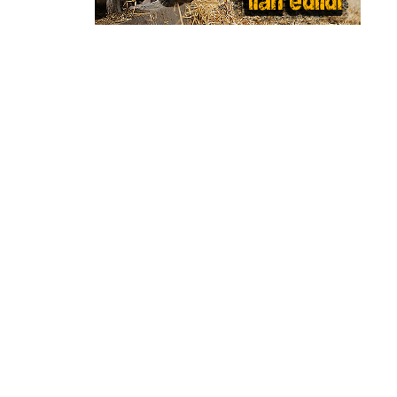
 HABER AKIŞI
GÜNLÜK HABER AKIŞ