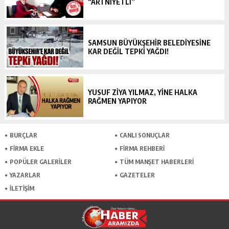
“ARTNİYETLİ”
SAMSUN BÜYÜKŞEHIR BELEDIYESINE
KAR DEĞIL TEPKI YAĞDI!
YUSUF ZİYA YILMAZ, YİNE HALKA
RAĞMEN YAPIYOR
BURÇLAR
CANLI SONUÇLAR
FİRMA EKLE
FİRMA REHBERİ
POPÜLER GALERİLER
TÜM MANŞET HABERLERİ
YAZARLAR
GAZETELER
İLETİŞİM