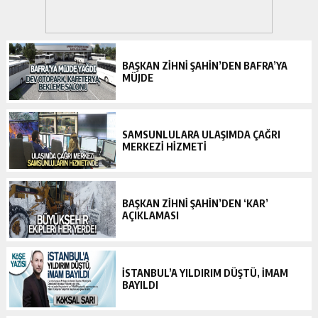
BAŞKAN ZIHNI ŞAHIN’DEN BAFRA’YA
MÜJDE
SAMSUNLULARA ULAŞIMDA ÇAĞRI
MERKEZI HIZMETI
BAŞKAN ZIHNI ŞAHIN’DEN ‘KAR’
AÇIKLAMASI
İSTANBUL’A YILDIRIM DÜŞTÜ, İMAM
BAYILDI