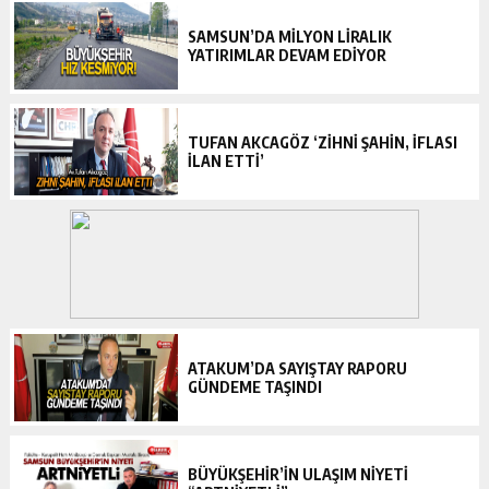
SAMSUN’DA MILYON LIRALIK
YATIRIMLAR DEVAM EDIYOR
TUFAN AKCAGÖZ ‘ZİHNİ ŞAHİN, İFLASI
İLAN ETTİ’
ATAKUM’DA SAYIŞTAY RAPORU
GÜNDEME TAŞINDI
BÜYÜKŞEHİR’İN ULAŞIM NİYETİ