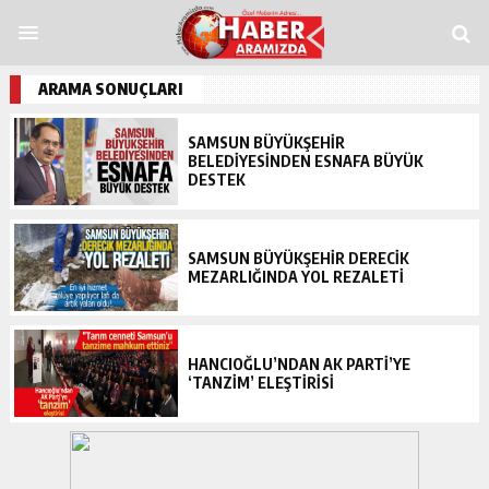
Casitap
Casitoros
Casino Spino
grandpashabet
Jojobet
https://contact.moer
ARAMA SONUÇLARI
SAMSUN BÜYÜKŞEHİR
BELEDİYESİNDEN ESNAFA BÜYÜK
DESTEK
SAMSUN BÜYÜKŞEHİR DERECİK
MEZARLIĞINDA YOL REZALETİ
HANCIOĞLU’NDAN AK PARTI’YE
‘TANZIM’ ELEŞTIRISI