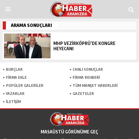
andpashabet
grandpashabet
funbahis
tümbet
betosfer
Deneme Bonusu Ve
ARAMA SONUÇLARI
MHP VEZIRKÖPRÜ’DE KONGRE
HEYECANI
BURÇLAR
CANLI SONUÇLAR
FİRMA EKLE
FİRMA REHBERİ
POPÜLER GALERİLER
TÜM MANŞET HABERLERİ
YAZARLAR
GAZETELER
İLETİŞİM
MASAÜSTÜ GÖRÜNÜME GEÇ