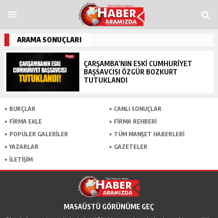
andpashabet
grandpashabet
funbahis
tümbet
betosfer
Deneme Bonusu Ver
ARAMA SONUÇLARI
ÇARŞAMBA’NIN ESKI CUMHURIYET
BAŞSAVCISI ÖZGÜR BOZKURT
TUTUKLANDI
BURÇLAR
CANLI SONUÇLAR
FİRMA EKLE
FİRMA REHBERİ
POPÜLER GALERİLER
TÜM MANŞET HABERLERİ
YAZARLAR
GAZETELER
İLETİŞİM
MASAÜSTÜ GÖRÜNÜME GEÇ