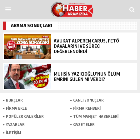
ndpashabet
Grandpashabet
grandpashabet
funbahis
tümbet
betosfer
Dene
ARAMA SONUÇLARI
AVUKAT ALPEREN CARUS, FETÖ
DAVALARINI VE SÜRECI
DEĞERLENDIRDI
MUHSIN YAZICIOĞLU’NUN ÖLÜM
EMRINI GÜLEN MI VERDI?
BURÇLAR
CANLI SONUÇLAR
FİRMA EKLE
FİRMA REHBERİ
POPÜLER GALERİLER
TÜM MANŞET HABERLERİ
YAZARLAR
GAZETELER
İLETİŞİM