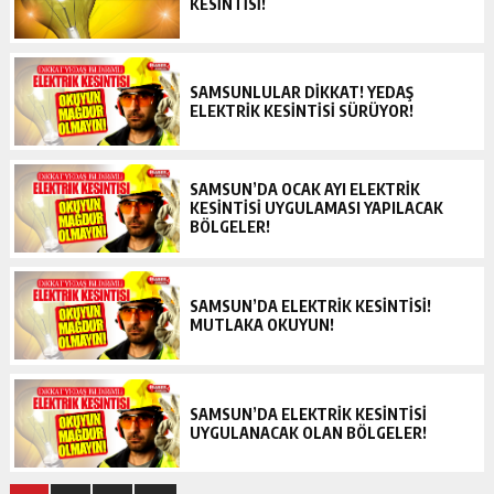
KESINTISI!
SAMSUNLULAR DIKKAT! YEDAŞ
ELEKTRIK KESINTISI SÜRÜYOR!
SAMSUN’DA OCAK AYI ELEKTRIK
KESINTISI UYGULAMASI YAPILACAK
BÖLGELER!
SAMSUN’DA ELEKTRIK KESINTISI!
MUTLAKA OKUYUN!
SAMSUN’DA ELEKTRIK KESINTISI
UYGULANACAK OLAN BÖLGELER!