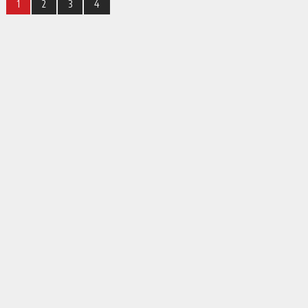
1
2
3
4