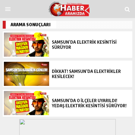
su Veren Siteler
Casitap
Casitoros
Casino Spino
grandpashabet
Jojobet
htt
ARAMA SONUÇLARI
SAMSUN’DA ELEKTRIK KESINTISI
SÜRÜYOR
DIKKAT! SAMSUN’DA ELEKTRIKLER
KESILECEK!
SAMSUN’DA O İLÇELER UYARILDI!
YEDAŞ ELEKTRIK KESINTISI SÜRÜYOR!