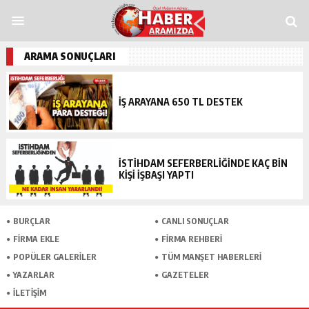
ndpashabet
grandpashabet
funbahis
tümbet
betosfer
Deneme Bonusu Ver
ARAMA SONUÇLARI
İŞ ARAYANA 650 TL DESTEK
İSTIHDAM SEFERBERLIĞINDE KAÇ BIN
KIŞI İŞBAŞI YAPTI
BURÇLAR
CANLI SONUÇLAR
FİRMA EKLE
FİRMA REHBERİ
POPÜLER GALERİLER
TÜM MANŞET HABERLERİ
YAZARLAR
GAZETELER
İLETİŞİM