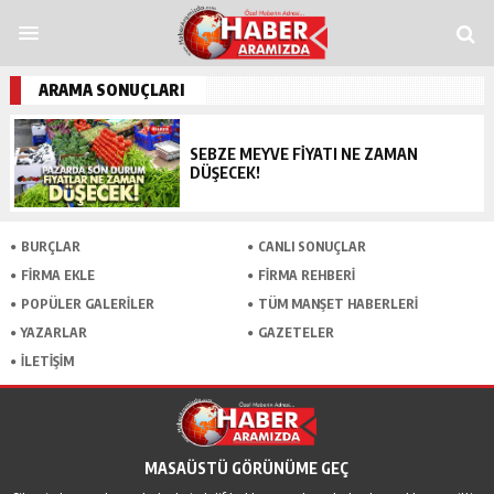
andpashabet
Grandpashabet
grandpashabet
funbahis
tümbet
betosfer
Den
ARAMA SONUÇLARI
SEBZE MEYVE FIYATI NE ZAMAN
DÜŞECEK!
BURÇLAR
CANLI SONUÇLAR
FİRMA EKLE
FİRMA REHBERİ
POPÜLER GALERİLER
TÜM MANŞET HABERLERİ
YAZARLAR
GAZETELER
İLETİŞİM
MASAÜSTÜ GÖRÜNÜME GEÇ