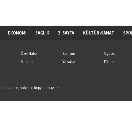
EKONOMİ
SAĞLIK
3. SAYFA
KÜLTÜR-SANAT
SPO
Özel Haber
Samsun
Siyaset
Sinema
Yazarlar
Eğitim
arına aittir, haberleri kopyalamayınız.