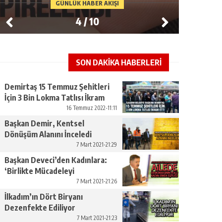
GÜNLÜK HABER AKIŞI
4
/
10
SON DAKİKA HABERLERİ
Demirtaş 15 Temmuz Şehitleri
İçin 3 Bin Lokma Tatlısı İkram
Etti
16 Temmuz 2022-11:11
Başkan Demir, Kentsel
Dönüşüm Alanını İnceledi
7 Mart 2021-21:29
Başkan Deveci’den Kadınlara:
‘Birlikte Mücadeleyi
Yükseltelim’
7 Mart 2021-21:26
İlkadım’ın Dört Biryanı
Dezenfekte Ediliyor
7 Mart 2021-21:23