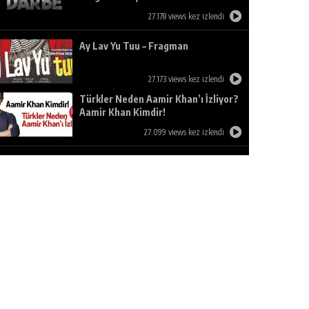
27.178 views kez izlendi
Ay Lav Yu Tuu – Fragman
27.173 views kez izlendi
Türkler Neden Aamir Khan’ı İzliyor?
Aamir Khan Kimdir!
27.099 views kez izlendi