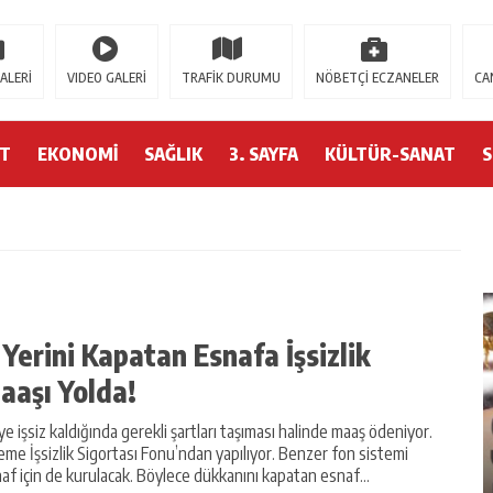
//contact.moerleinlagerhouse.com/
https://milliol.com/
jojobet giriş
betsmo
ALERİ
VIDEO GALERİ
TRAFİK DURUMU
NÖBETÇİ ECZANELER
CA
ET
EKONOMİ
SAĞLIK
3. SAYFA
KÜLTÜR-SANAT
ş Yerini Kapatan Esnafa İşsizlik
aaşı Yolda!
iye işsiz kaldığında gerekli şartları taşıması halinde maaş ödeniyor.
SAMSUN’DA UYUŞTURUCU
me İşsizlik Sigortası Fonu’ndan yapılıyor. Benzer fon sistemi
A VE
OPERASYONU: 4 ŞÜPHELIYE ADLI İŞLEM
af için de kurulacak. Böylece dükkanını kapatan esnaf...