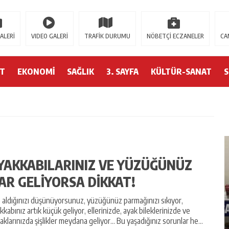
u Veren Siteler
Casitap
Casitoros
Casino Spino
grandpashabet
Jojobet
htt
ALERİ
VIDEO GALERİ
TRAFİK DURUMU
NÖBETÇİ ECZANELER
CA
ET
EKONOMİ
SAĞLIK
3. SAYFA
KÜLTÜR-SANAT
YAKKABILARINIZ VE YÜZÜĞÜNÜZ
AR GELİYORSA DİKKAT!
o aldığınızı düşünüyorsunuz, yüzüğünüz parmağınızı sıkıyor,
N İLK
CHP SAMSUN TEŞKILATINDAN GÜÇLÜ
kkabınız artık küçük geliyor, ellerinizde, ayak bileklerinizde ve
MESAJ
aklarınızda şişlikler meydana geliyor… Bu yaşadığınız sorunlar he...