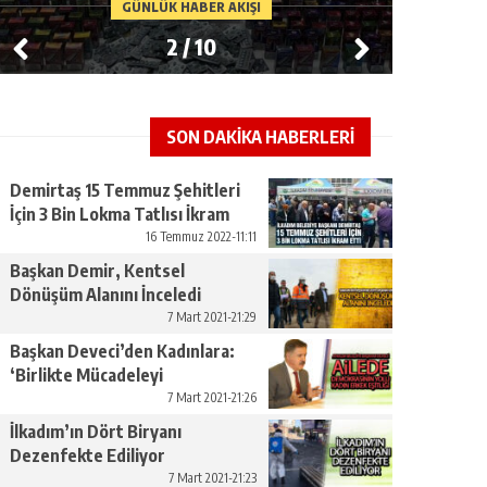
GÜNLÜK HABER AKIŞI
2
/
10
SON DAKİKA HABERLERİ
Demirtaş 15 Temmuz Şehitleri
İçin 3 Bin Lokma Tatlısı İkram
Etti
16 Temmuz 2022-11:11
Başkan Demir, Kentsel
Dönüşüm Alanını İnceledi
7 Mart 2021-21:29
Başkan Deveci’den Kadınlara:
‘Birlikte Mücadeleyi
Yükseltelim’
7 Mart 2021-21:26
İlkadım’ın Dört Biryanı
Dezenfekte Ediliyor
7 Mart 2021-21:23