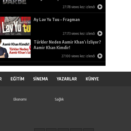
27.178 views kez izlendi
Ay Lav Yu Tuu – Fragman
27.173 views kez izlendi
Türkler Neden Aamir Khan’ı İzliyor?
Aamir Khan Kimdir!
27.100 views kez izlendi
R
EĞİTİM
SİNEMA
YAZARLAR
KÜNYE
Ekonomi
Sağlık