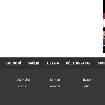
EKONOMİ
SAĞLIK
3. SAYFA
KÜLTÜR-SANAT
SPO
Özel Haber
Samsun
Siyaset
Sinema
Yazarlar
Eğitim