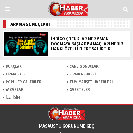
dpashabet
Grandpashabet
grandpashabet
funbahis
tümbet
betosfer
Dene
ARAMA SONUÇLARI
İNDIGO ÇOCUKLAR NE ZAMAN
DOĞMAYA BAŞLADI! AMAÇLARI NEDIR
HANGI ÖZELLIKLERE SAHIPTIR!
BURÇLAR
CANLI SONUÇLAR
FİRMA EKLE
FİRMA REHBERİ
POPÜLER GALERİLER
TÜM MANŞET HABERLERİ
YAZARLAR
GAZETELER
İLETİŞİM
MASAÜSTÜ GÖRÜNÜME GEÇ