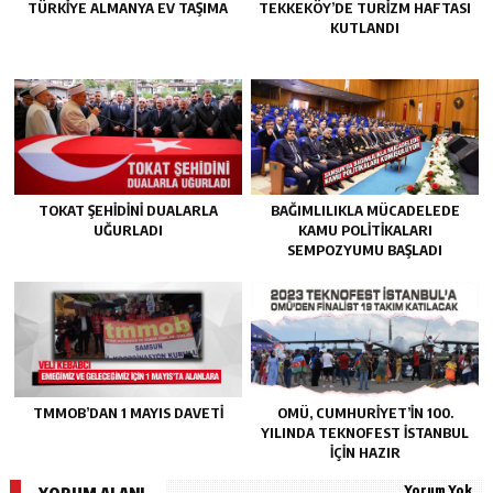
TÜRKIYE ALMANYA EV TAŞIMA
TEKKEKÖY’DE TURIZM HAFTASI
KUTLANDI
TOKAT ŞEHIDINI DUALARLA
BAĞIMLILIKLA MÜCADELEDE
UĞURLADI
KAMU POLITIKALARI
SEMPOZYUMU BAŞLADI
TMMOB’DAN 1 MAYIS DAVETI
OMÜ, CUMHURIYET’IN 100.
YILINDA TEKNOFEST İSTANBUL
IÇIN HAZIR
Yorum Yok