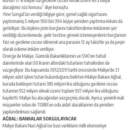
Bunun 17. 6 milyarı da gecikme cezası olmak üzere 85.3 milyar
alacağımız söz konusu” diye konuştu.
Yine Songül’ün verdiği bilgiye göre; genel sağlık sigortasını
yaptırmamış 5 milyon 950 bin 394 kişiye yeniden yaptırma imkanı da
getiriliyor. Bu kişilere prim borçlarını taksitlendirme imkânının yer
verildiği düzenlemede, gelir testine girmek istemeyenlerin borçlarının
faiz ve gecikme cezası silinerek ana parasını 12 ay taksitle ya da peşin
olarak ödeme imkânı veriliyor.
Önerge ile Maliye, Gümrük Bakanlıklarının ve SSK’nın tahsil
dairelerinde olan 50 liranın altındaki tutarların tahsilinden de
vazgeçiliyor. Bu kapsamda 31/12/2011 tarihi öncesinde Maliye’de 21
milyon adet işlem tutarı bulunduğunu belirten Maliye Bakanı Ağbal,
burada bekleyen tutarın 385 milyon lira olduğunu gecikme cezası
tutarının 552 milyon olmak üzere toplam 937 milyon lira olduğunu
kaydetti. Maliye bu alacağından vazgeçmiş olacak. Ayrıca, yeminli mali
müşavirler odası ile TOBB’un oda aidat alacaklarının da yeniden
yapılandırılması sağlandı.
AĞBAL: BANKALAR SORGULAYACAK
Maliye Bakanı Naci Ağbal ise bazı varlıkların milli ekonomiye