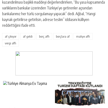
kazandırılması başlıklı maddeyi değerlendirirken, “Bu yasa kapsamında
varlıklarını bankalar üzerinden Türkiye’ye getirenler açısından
bankalarımız her türlü sorgulamayı yapacak” dedi. Ağbal, “Hangi
kaynak getirilirse getirilsin, adrese teslim” iddiasını külliyen
reddettiğini ifade etti.
af çıkıyor
af geldi
borç affı
borçlara af
maliye affı
vergi affı