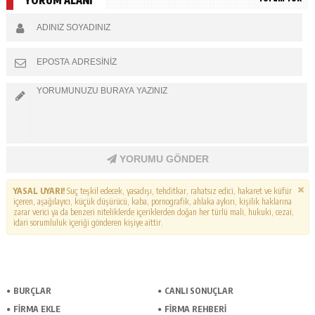
YORUM ALANI
YORUMU GÖNDER
YASAL UYARI!
Suç teşkil edecek, yasadışı, tehditkar, rahatsız edici, hakaret ve küfür
içeren, aşağılayıcı, küçük düşürücü, kaba, pornografik, ahlaka aykırı, kişilik haklarına
zarar verici ya da benzeri niteliklerde içeriklerden doğan her türlü mali, hukuki, cezai,
idari sorumluluk içeriği gönderen kişiye aittir.
BURÇLAR
CANLI SONUÇLAR
FİRMA EKLE
FİRMA REHBERİ