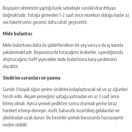
Büyüyen rahminizin yaptığı baskı sebebiyle sürekli idrar ihtiyacı
doğmaktadır. Yatağa girmeden 1-2 saat önce mümkün olduğu kadar az
sıvı tüketirseniz geceniz daha rahat geçecektir.
Mide bulantısı
Mide bulantısını daha da şiddetlendiren bir şey varsa o da aç karınla
yakalanmaktadır. Başucunuzda tutacağınız krakerler, uyandığınızda
atıştıracağınız hafif yiyecekler mide bulantısına karşı yardımcınız
olacaktır.
Sindirim sorunları ve yanma
Günde 3 büyük öğün yerine sindirimi kolaylaştıracak sık ve az öğünleri
tercih edin. Akşam yemeğiniz yatağa yatmadan en az 3 saat önce
bitmiş olmalı. Ayrıca yemek yedikten sonra oturmak yerine biraz
hareket etmeyi deneyin. Asitli, baharatlı, kızartılmış gıdalardan ve
çikolatadan uzak durun. Bu besinler yemek borusunda hassasiyete
neden olabilir.