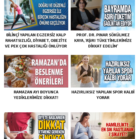
BILINÇI YAPILAN EGZERSIZ KALP
PROF. DR. PINAR SÖKÜLMEZ
RAHATSIZLIĞI, DIYABET, OBEZITE
KAYA, ‘AŞIRI TÜKETIMLERIMIZE
VE PEK ÇOK HASTALIĞI ÖNLÜYOR
DIKKAT EDELIM’
RAMAZAN AYI BOYUNCA
HAZIRLIKSIZ YAPILAN SPOR KALBI
YEDIKLERIMIZE DIKKAT!
YORAR