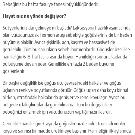
Bebeğiniz bu hafta fasulye tanesi büyüklüğündedir.
Hayatınız ne yönde değişiyor?
Sütyenleriniz dar gelmeye mi başladı? Laktasyona hazırlık aşamasında
olan vücudunuzdaki hormon artışı sebebiyle göğüsleriniz de bir beden
büyümüş olabilir. Ayrıca şişkinlik, ağrı, kaşıntı ve hassasiyet de
görülebilir. Tüm bu sorunların sebebi hormonlardır. Göğüsler özellikle
hamileliğin 6-8. haftası arasında büyür. Hamileliğin sonuna kadar da
bu büyüme devam eder. Genellikle en fazla 2 beden büyüme
gözlemlenir.
Bir başka değişiklik ise göğüs ucu çevresindeki halkalar ve göğüs
uçlarının renk ve boyutlarında görülür. Göğüs uçları daha koyu bir hal
alırken, etrafındaki halkalar da genişler ve rengi koyulaşır. Ayrıca bu
bölgede ufak çıkıntılar da görebilirsiniz. Tüm bu değişiklikler
bebeğinizi emzirmek için vücudunuzun yaptığı hazırlıklardır.
Genellikle hamileliğin 3. ayında göğüslerinizde kolostrum adı verilen
koyu ve sarımsı bir madde üretilmeye başlanır. Hamileliğin ilk aylarında