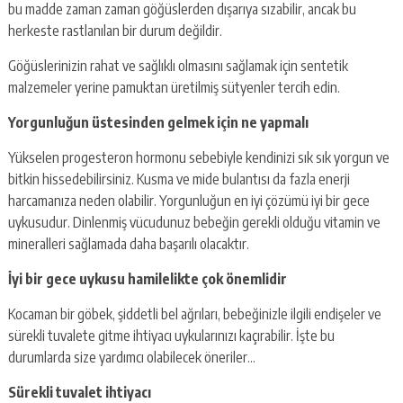
bu madde zaman zaman göğüslerden dışarıya sızabilir, ancak bu
herkeste rastlanılan bir durum değildir.
Göğüslerinizin rahat ve sağlıklı olmasını sağlamak için sentetik
malzemeler yerine pamuktan üretilmiş sütyenler tercih edin.
Yorgunluğun üstesinden gelmek için ne yapmalı
Yükselen progesteron hormonu sebebiyle kendinizi sık sık yorgun ve
bitkin hissedebilirsiniz. Kusma ve mide bulantısı da fazla enerji
harcamanıza neden olabilir. Yorgunluğun en iyi çözümü iyi bir gece
uykusudur. Dinlenmiş vücudunuz bebeğin gerekli olduğu vitamin ve
mineralleri sağlamada daha başarılı olacaktır.
İyi bir gece uykusu hamilelikte çok önemlidir
Kocaman bir göbek, şiddetli bel ağrıları, bebeğinizle ilgili endişeler ve
sürekli tuvalete gitme ihtiyacı uykularınızı kaçırabilir. İşte bu
durumlarda size yardımcı olabilecek öneriler…
Sürekli tuvalet ihtiyacı