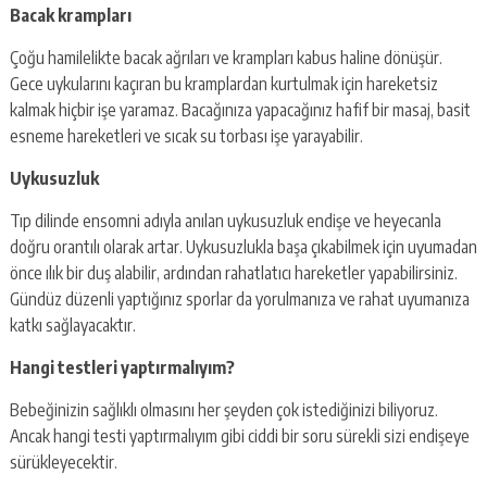
Bacak krampları
Çoğu hamilelikte bacak ağrıları ve krampları kabus haline dönüşür.
Gece uykularını kaçıran bu kramplardan kurtulmak için hareketsiz
kalmak hiçbir işe yaramaz. Bacağınıza yapacağınız hafif bir masaj, basit
esneme hareketleri ve sıcak su torbası işe yarayabilir.
Uykusuzluk
Tıp dilinde ensomni adıyla anılan uykusuzluk endişe ve heyecanla
doğru orantılı olarak artar. Uykusuzlukla başa çıkabilmek için uyumadan
önce ılık bir duş alabilir, ardından rahatlatıcı hareketler yapabilirsiniz.
Gündüz düzenli yaptığınız sporlar da yorulmanıza ve rahat uyumanıza
katkı sağlayacaktır.
Hangi testleri yaptırmalıyım?
Bebeğinizin sağlıklı olmasını her şeyden çok istediğinizi biliyoruz.
Ancak hangi testi yaptırmalıyım gibi ciddi bir soru sürekli sizi endişeye
sürükleyecektir.