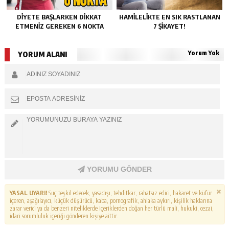
DIYETE BAŞLARKEN DIKKAT
HAMILELIKTE EN SIK RASTLANAN
ETMENIZ GEREKEN 6 NOKTA
7 ŞIKAYET!
Yorum Yok
YORUM ALANI
YORUMU GÖNDER
YASAL UYARI!
Suç teşkil edecek, yasadışı, tehditkar, rahatsız edici, hakaret ve küfür
içeren, aşağılayıcı, küçük düşürücü, kaba, pornografik, ahlaka aykırı, kişilik haklarına
zarar verici ya da benzeri niteliklerde içeriklerden doğan her türlü mali, hukuki, cezai,
idari sorumluluk içeriği gönderen kişiye aittir.