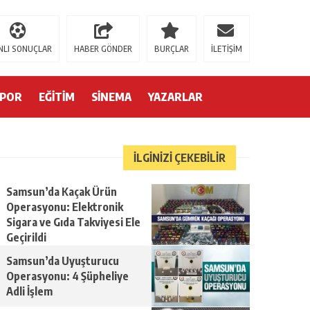
ove
ganobet
norabahis
deneme bonusu veren siteler
deneme bonusu
betp
NLI SONUÇLAR
HABER GÖNDER
BURÇLAR
İLETİŞİM
SPOR
EĞİTİM
SİNEMA
YAZARLAR
İLGİNİZİ ÇEKEBİLİR
Samsun’da Kaçak Ürün
Operasyonu: Elektronik
Sigara ve Gıda Takviyesi Ele
Geçirildi
Samsun’da Uyuşturucu
Operasyonu: 4 Şüpheliye
Adli İşlem