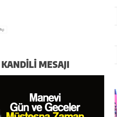
ftçi
KANDILI MESAJI