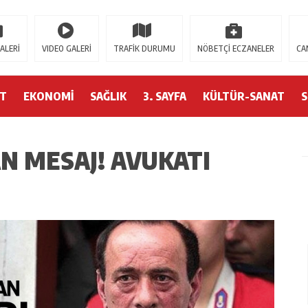
t.moerleinlagerhouse.com/
https://milliol.com/
jojobet giriş
betsmove
betsm
ALERİ
VIDEO GALERİ
TRAFİK DURUMU
NÖBETÇİ ECZANELER
CA
ET
EKONOMİ
SAĞLIK
3. SAYFA
KÜLTÜR-SANAT
AN MESAJ! AVUKATI