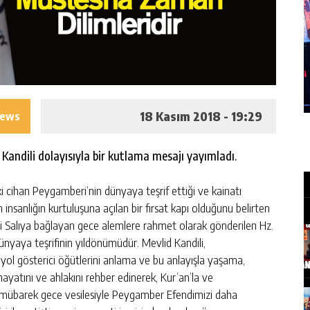
18 Kasım 2018 - 19:29
iews
andili dolayısıyla bir kutlama mesajı yayımladı.
i cihan Peygamberi’nin dünyaya teşrif ettiği ve kainatı
n insanlığın kurtuluşuna açılan bir fırsat kapı olduğunu belirten
i Salıya bağlayan gece alemlere rahmet olarak gönderilen Hz.
yaya teşrifinin yıldönümüdür. Mevlid Kandili,
ol gösterici öğütlerini anlama ve bu anlayışla yaşama,
atını ve ahlakını rehber edinerek, Kur’an’la ve
 mübarek gece vesilesiyle Peygamber Efendimizi daha