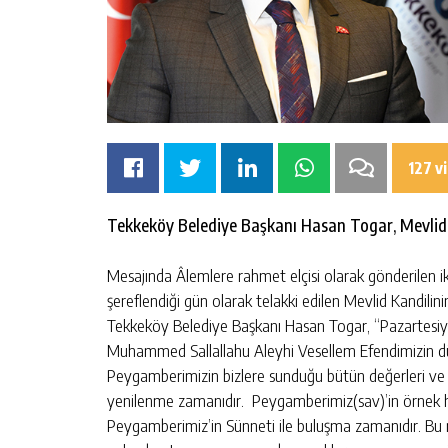
127 v
Tekkeköy Belediye Başkanı Hasan Togar, Mevlid K
Mesajında Âlemlere rahmet elçisi olarak gönderilen ik
şereflendiği gün olarak telakki edilen Mevlid Kandilini
Tekkeköy Belediye Başkanı Hasan Togar, “Pazartesiy
Muhammed Sallallahu Aleyhi Vesellem Efendimizin dün
Peygamberimizin bizlere sunduğu bütün değerleri ve y
yenilenme zamanıdır. Peygamberimiz(sav)’in örnek hay
Peygamberimiz’in Sünneti ile buluşma zamanıdır. Bu