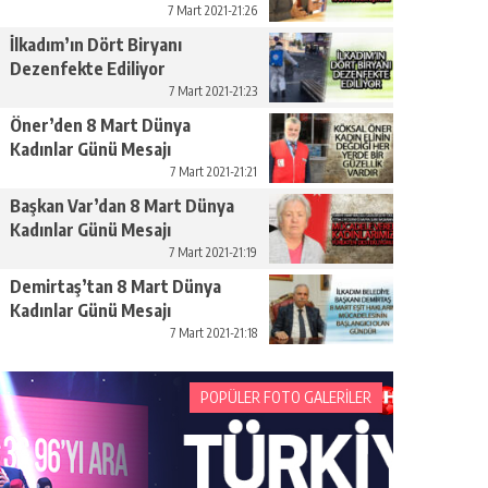
Yükseltelim’
7 Mart 2021-21:26
İlkadım’ın Dört Biryanı
Dezenfekte Ediliyor
7 Mart 2021-21:23
Öner’den 8 Mart Dünya
Kadınlar Günü Mesajı
7 Mart 2021-21:21
Başkan Var’dan 8 Mart Dünya
Kadınlar Günü Mesajı
7 Mart 2021-21:19
Demirtaş’tan 8 Mart Dünya
Kadınlar Günü Mesajı
7 Mart 2021-21:18
POPÜLER FOTO GALERİLER