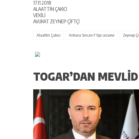
17.11.2018
ALAATTİN ÇAKICI
VEKİLİ
AVUKAT ZEYNEP ÇİFTÇİ
Alaattin Çakıcı
Ankara Sincan F tipi cezaevi
Zeynep Çi
TOGAR’DAN MEVLID 