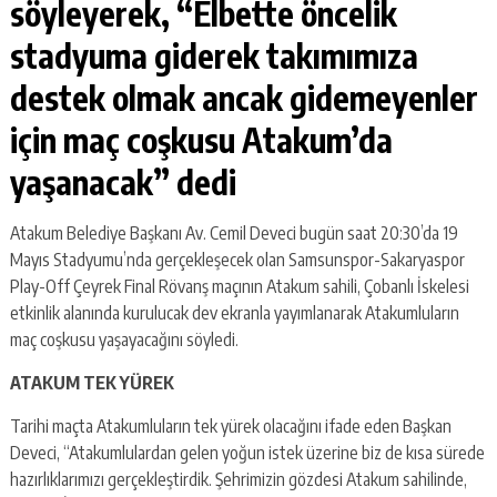
söyleyerek, “Elbette öncelik
stadyuma giderek takımımıza
destek olmak ancak gidemeyenler
için maç coşkusu Atakum’da
yaşanacak” dedi
Atakum Belediye Başkanı Av. Cemil Deveci bugün saat 20:30’da 19
Mayıs Stadyumu’nda gerçekleşecek olan Samsunspor-Sakaryaspor
Play-Off Çeyrek Final Rövanş maçının Atakum sahili, Çobanlı İskelesi
etkinlik alanında kurulucak dev ekranla yayımlanarak Atakumluların
maç coşkusu yaşayacağını söyledi.
ATAKUM TEK YÜREK
Tarihi maçta Atakumluların tek yürek olacağını ifade eden Başkan
Deveci, “Atakumlulardan gelen yoğun istek üzerine biz de kısa sürede
hazırlıklarımızı gerçekleştirdik. Şehrimizin gözdesi Atakum sahilinde,