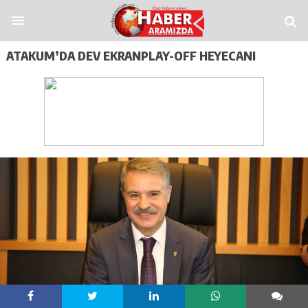
ren Siteler
Casitap
Casitoros
Casino Spino
grandpashabet
Jojobet
https:/
ATAKUM’DA DEV EKRANPLAY-OFF HEYECANI