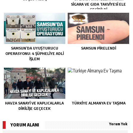
SIGARA VE GIDA TAKVIYESI ELE
GEÇIRILDI
SAMSUN’DA UYUŞTURUCU
SAMSUN PIRELENDI
OPERASYONU: 4 ŞÜPHELIYE ADLI
İŞLEM
HAVZA SANAYI VE KAPLICALARLA
TÜRKIYE ALMANYA EV TAŞIMA
DIRILIŞE GEÇECEK
Yorum Yok
YORUM ALANI