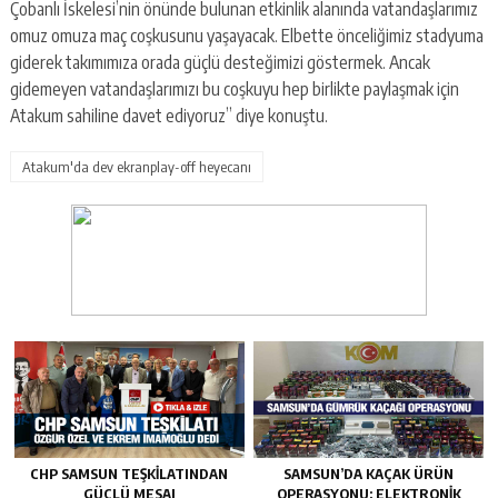
Çobanlı İskelesi’nin önünde bulunan etkinlik alanında vatandaşlarımız
omuz omuza maç coşkusunu yaşayacak. Elbette önceliğimiz stadyuma
giderek takımımıza orada güçlü desteğimizi göstermek. Ancak
gidemeyen vatandaşlarımızı bu coşkuyu hep birlikte paylaşmak için
Atakum sahiline davet ediyoruz” diye konuştu.
Atakum'da dev ekranplay-off heyecanı
CHP SAMSUN TEŞKILATINDAN
SAMSUN’DA KAÇAK ÜRÜN
GÜÇLÜ MESAJ
OPERASYONU: ELEKTRONIK