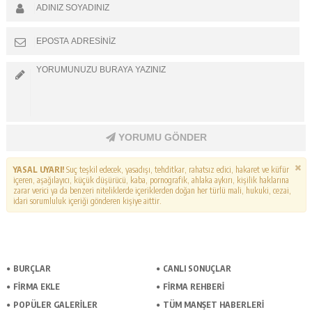
YORUMU GÖNDER
YASAL UYARI!
Suç teşkil edecek, yasadışı, tehditkar, rahatsız edici, hakaret ve küfür
içeren, aşağılayıcı, küçük düşürücü, kaba, pornografik, ahlaka aykırı, kişilik haklarına
zarar verici ya da benzeri niteliklerde içeriklerden doğan her türlü mali, hukuki, cezai,
idari sorumluluk içeriği gönderen kişiye aittir.
BURÇLAR
CANLI SONUÇLAR
FİRMA EKLE
FİRMA REHBERİ
POPÜLER GALERİLER
TÜM MANŞET HABERLERİ