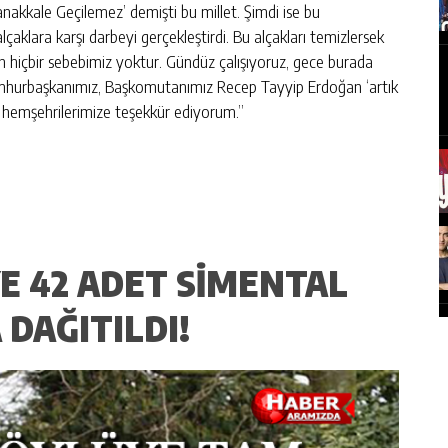
Çanakkale Geçilemez’ demişti bu millet. Şimdi ise bu
çaklara karşı darbeyi gerçekleştirdi. Bu alçakları temizlersek
n hiçbir sebebimiz yoktur. Gündüz çalışıyoruz, gece burada
umhurbaşkanımız, Başkomutanımız Recep Tayyip Erdoğan ‘artık
u hemşehrilerimize teşekkür ediyorum.”
E 42 ADET SIMENTAL
 DAĞITILDI!