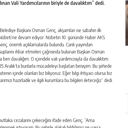
alınan Vali Yardımcılarının biriyle de davalıktım” dedi.
İŞLEM
SAMSUN PIRELENDI
GÜNLÜK HABER AKIŞI
k Belediye Başkanı Osman Genç, akşamları ise sabahın ilk
 Nöbeti’ne devam ediyor. Nöbetin 10. gününde Haber AKS
enç, önemli açıklamalarda bulundu. Canlı yayından
uplarını ihbar etmeleri çağrısında bulunan Başkan Osman
 ben davalığım. O içerideki vali yardımcısıyla da davalıktım.
-25 Aralık’ta bunlarla mücadeleyi başlatan birisiyim. Bu şehirde
itenin içinde olanları biz biliyoruz. Eğer bilgi ihtiyacı olursa biz
rımızı hazırladık ve ilgili kurumlara bu bilgileri ileteceğiz” dedi.
mutlaka cezalarını çekeceğini ifade eden Genç, “Ama
lenmek istiyorum, Bu şehirle alakalı bildiğimiz ne varsa,