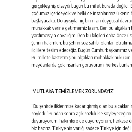
gerçekleşmiş olsaydı bugün bu millet burada değildi
çoğumuz içerideydik ve belki de insanlarımız ülkenin 
başlayacaktı. Dolayısıyla hiç birimizin duygusal dav
muhakkak yerine getirmemiz lazım. Ben bu alçakları b
yardımcısıyla davalığım. Ben bu bilgileri daha önce ü
şehrin hakimleri, bu şehrin söz sahibi olanları etrafım
ilgililere teslim edeceğiz. Bugün Cumhurbaşkanımız ve ail
Bu millete kastetmiş bu alçakları muhakkak hukukun 
meydanlarda çok insanları görüyorum, herkes bunları k
‘MUTLAKA TEMİZLEMEK ZORUNDAYIZ’
“Bu şehirde iliklerimize kadar girmiş olan bu alçakl
söyledi: “Bundan sonra açık sözlülükle söyleyeceğimi
duyuruyorum, hakimlere de duyuruyorum, herkese diyo
biz hazırız. Türkiye’nin varlığı sadece Türkiye için de