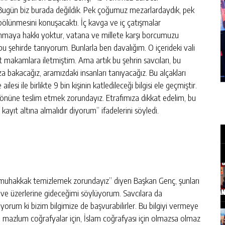
. Bugün biz burada değildik. Pek çoğumuz mezarlardaydık, pek
bölünmesini konuşacaktı. İç kavga ve iç çatışmalar
ranmaya hakkı yoktur, vatana ve millete karşı borcumuzu
u şehirde tanıyorum. Bunlarla ben davalığım. O içerideki vali
st makamlara iletmiştim. Ama artık bu şehrin savcıları, bu
ıza bakacağız, aramızdaki insanları tanıyacağız. Bu alçakları
esi ile birlikte 9 bin kişinin katledileceği bilgisi ele geçmiştir.
önüne teslim etmek zorundayız. Etrafımıza dikkat edelim, bu
ayıt altına almalıdır diyorum” ifadelerini söyledi.
arı muhakkak temizlemek zorundayız” diyen Başkan Genç, şunları
 ve üzerlerine gideceğimi söylüyorum. Savcılara da
rum ki bizim bilgimize de başvurabilirler. Bu bilgiyi vermeye
ğil, mazlum coğrafyalar için, İslam coğrafyası için olmazsa olmaz