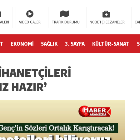
use.com/
https://milliol.com/
jojobet giriş
jojobet
ganobet
padiÅahbet
timebe
ALERİ
VIDEO GALERİ
TRAFİK DURUMU
NÖBETÇİ ECZANELER
CA
ET
EKONOMİ
SAĞLIK
3. SAYFA
KÜLTÜR-SANAT
İHANETÇILERI
Z HAZIR’