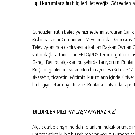
ilgili kurumlara bu bilgileri ileteceğiz. Görevden 
N
SAMSUN’DA UYUŞTURUCU
IK SIGARA VE
OPERASYONU: 4 ŞÜPHELIYE ADLI 
IRILDI
KIŞI
GÜNLÜK HABER AKIŞI
Gündüzleri rutin belediye hizmetlerini sürdüren Cani
ışıklarına kadar Cumhuriyet Meydanı’nda Demokrasi
Televizyonunda canlı yayına katılan Başkan Osman G
vatandaşlara tanıdıkları FETÖ/PDY terör örgütü mens
Genç, “Ben bu alçakları bu şehirde tanıyorum. Bunlarla
Bu şehri genlerine kadar bilen birisiyim. Bu şehirde 17
siyasetin, ticaretin, eğitimin, kurumların içinde, ünivers
bu bilgiyi aktarmaya hazırız. Bunlarla alakalı da raporla
‘BİLDİKLERİMİZİ PAYLAŞMAYA HAZIRIZ’
Alçak darbe girişimine dahil olanların hukuk önünde 
unutmayalım ki, biz bu şehirde yaşıyoruz. Buradan ses