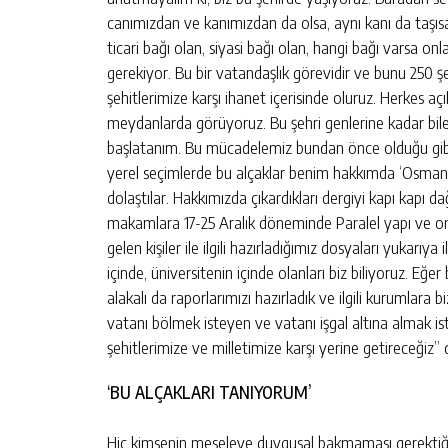
canımızdan ve kanımızdan da olsa, aynı kanı da taşısak
ticari bağı olan, siyasi bağı olan, hangi bağı varsa onl
gerekiyor. Bu bir vatandaşlık görevidir ve bunu 250
şehitlerimize karşı ihanet içerisinde oluruz. Herkes aç
meydanlarda görüyoruz. Bu şehri genlerine kadar bilen
başlatanım. Bu mücadelemiz bundan önce olduğu gi
yerel seçimlerde bu alçaklar benim hakkımda ‘Osman 
dolaştılar. Hakkımızda çıkardıkları dergiyi kapı kapı dağ
makamlara 17-25 Aralık döneminde Paralel yapı ve onla
gelen kişiler ile ilgili hazırladığımız dosyaları yukarıya
içinde, üniversitenin içinde olanları biz biliyoruz. Eğer 
alakalı da raporlarımızı hazırladık ve ilgili kurumlara 
vatanı bölmek isteyen ve vatanı işgal altına almak 
şehitlerimize ve milletimize karşı yerine getireceğiz”
‘BU ALÇAKLARI TANIYORUM’
Hiç kimsenin meseleye duygusal bakmaması gerektiği