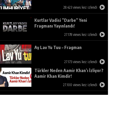
28.423 views kez izlendi
Kurtlar Vadisi ”Darbe” Yeni
Fragmanı Yayınlandı!
27.178 views kez izlendi
Ay Lav Yu Tuu – Fragman
27.173 views kez izlendi
Türkler Neden Aamir Khan’ı İzliyor?
Aamir Khan Kimdir!
27.100 views kez izlendi