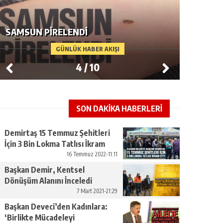
HAVZA SANAYI VE KAPLICALARLA
DIRILIŞE GEÇECEK
TÜRKIY
GÜNLÜK HABER AKIŞI
5
/
10
SON DAKİKA HABERLERİ
Demirtaş 15 Temmuz Şehitleri
İçin 3 Bin Lokma Tatlısı İkram
Etti
16 Temmuz 2022-11:11
Başkan Demir, Kentsel
Dönüşüm Alanını İnceledi
7 Mart 2021-21:29
Başkan Deveci’den Kadınlara:
‘Birlikte Mücadeleyi