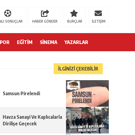
t009
child porn
bahiscasino
jojobet
superbetin
grandpashabet
jojobet
grand
NLI SONUÇLAR
HABER GÖNDER
BURÇLAR
İLETİŞİM
SPOR
EĞİTİM
SİNEMA
YAZARLAR
İLGİNİZİ ÇEKEBİLİR
Samsun Pirelendi
Havza Sanayi Ve Kaplıcalarla
Dirilişe Geçecek