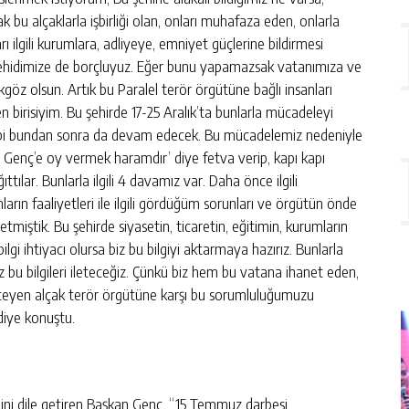
 bu alçaklarla işbirliği olan, onları muhafaza eden, onlarla
arı ilgili kurumlara, adliyeye, emniyet güçlerine bildirmesi
 şehidimize de borçluyuz. Eğer bunu yapamazsak vatanımıza ve
ıkgöz olsun. Artık bu Paralel terör örgütüne bağlı insanları
 birisiyim. Bu şehirde 17-25 Aralık’ta bunlarla mücadeleyi
bi bundan sonra da devam edecek. Bu mücadelemiz nedeniyle
Genç’e oy vermek haramdır’ diye fetva verip, kapı kapı
ıttılar. Bunlarla ilgili 4 davamız var. Daha önce ilgili
rın faaliyetleri ile ilgili gördüğüm sorunları ve örgütün önde
 iletmiştik. Bu şehirde siyasetin, ticaretin, eğitimin, kurumların
bilgi ihtiyacı olursa biz bu bilgiyi aktarmaya hazırız. Bunlarla
biz bu bilgileri ileteceğiz. Çünkü biz hem bu vatana ihanet eden,
isteyen alçak terör örgütüne karşı bu sorumluluğumuzu
 diye konuştu.
ni dile getiren Başkan Genç, “15 Temmuz darbesi