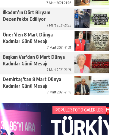
Yükseltelim’
7 Mart 2021-21:26
İlkadım’ın Dört Biryanı
Dezenfekte Ediliyor
7 Mart 2021-21:23
Öner’den 8 Mart Dünya
Kadınlar Günü Mesajı
7 Mart 2021-21:21
Başkan Var’dan 8 Mart Dünya
Kadınlar Günü Mesajı
7 Mart 2021-21:19
Demirtaş’tan 8 Mart Dünya
Kadınlar Günü Mesajı
7 Mart 2021-21:18
POPÜLER FOTO GALERİLER