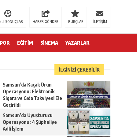
et009
child porn
bahiscasino
jojobet
superbetin
grandpashabet
jojobet
gran
NLI SONUÇLAR
HABER GÖNDER
BURÇLAR
İLETİŞİM
SPOR
EĞİTİM
SİNEMA
YAZARLAR
İLGİNİZİ ÇEKEBİLİR
Samsun’da Kaçak Ürün
Operasyonu: Elektronik
Sigara ve Gıda Takviyesi Ele
Geçirildi
Samsun’da Uyuşturucu
Operasyonu: 4 Şüpheliye
Adli İşlem