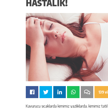
HASTALIK!
139 v
Kavurucu sıcaklarda kimimiz yazlıklarda, kimimiz tati