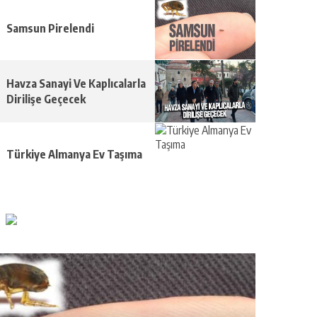
Samsun Pirelendi
Havza Sanayi Ve Kaplıcalarla
Dirilişe Geçecek
Türkiye Almanya Ev Taşıma