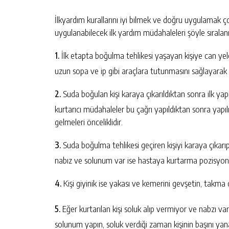
İlkyardım kurallarını iyi bilmek ve doğru uygulamak 
uygulanabilecek ilk yardım müdahaleleri şöyle sırala
1.
İlk etapta boğulma tehlikesi yaşayan kişiye can yel
uzun sopa ve ip gibi araçlara tutunmasını sağlayarak k
2.
Suda boğulan kişi karaya çıkarıldıktan sonra ilk ya
kurtarıcı müdahaleler bu çağrı yapıldıktan sonra yapıl
gelmeleri önceliklidir.
3.
Suda boğulma tehlikesi geçiren kişiyi karaya çıkarıp, 
nabız ve solunum var ise hastaya kurtarma pozisyonuna
4.
Kişi giyinik ise yakası ve kemerini gevşetin, takma diş
5.
Eğer kurtarılan kişi soluk alıp vermiyor ve nabzı va
solunum yapın, soluk verdiği zaman kişinin başını yan