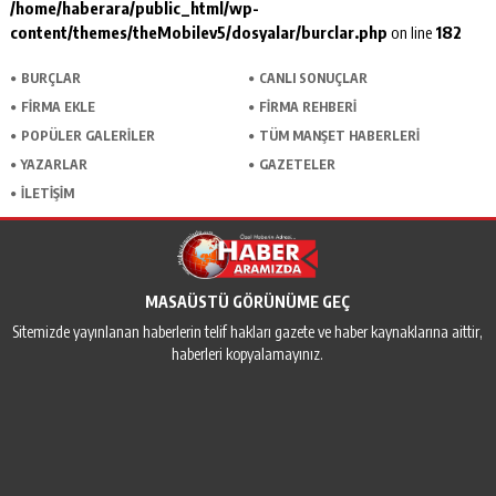
/home/haberara/public_html/wp-
content/themes/theMobilev5/dosyalar/burclar.php
on line
182
BURÇLAR
CANLI SONUÇLAR
FİRMA EKLE
FİRMA REHBERİ
POPÜLER GALERİLER
TÜM MANŞET HABERLERİ
YAZARLAR
GAZETELER
İLETİŞİM
MASAÜSTÜ GÖRÜNÜME GEÇ
Sitemizde yayınlanan haberlerin telif hakları gazete ve haber kaynaklarına aittir,
haberleri kopyalamayınız.