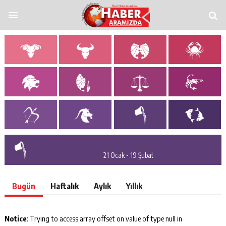
ndpashabet
grandpashabet
funbahis
tümbet
betosfer
Deneme Bonusu Vere
21 Ocak - 19 Şubat
Bugün
Haftalık
Aylık
Yıllık
Notice
: Trying to access array offset on value of type null in