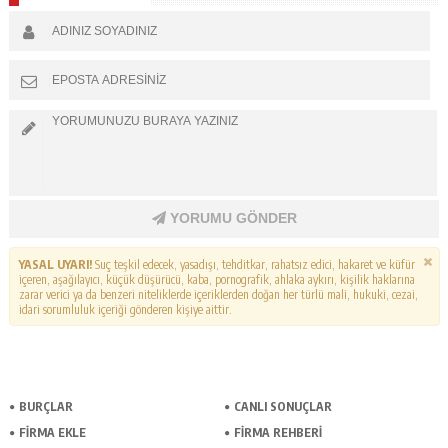
YORUMU GÖNDER
YASAL UYARI!
Suç teşkil edecek, yasadışı, tehditkar, rahatsız edici, hakaret ve küfür
içeren, aşağılayıcı, küçük düşürücü, kaba, pornografik, ahlaka aykırı, kişilik haklarına
zarar verici ya da benzeri niteliklerde içeriklerden doğan her türlü mali, hukuki, cezai,
idari sorumluluk içeriği gönderen kişiye aittir.
BURÇLAR
CANLI SONUÇLAR
FİRMA EKLE
FİRMA REHBERİ