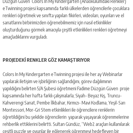
Düzgün Güven Colors In My Kındergarten (Anaokulumdaki Renkler)
eTwinning projesi kapsamında farklı ülkelerden öğrencilerle çocuklara
renkleri öğretmek ve sınıfta yapılan fikirleri, videoları, oyunları ve el
sanatlarını birbirimizden öğrenebilmemiz için nasıl etkinlikler
oluşturduğunu görmek amacıyla çeşitli etkinlikleri renkleri öğretmeyi
amaçladıklarını vurguladı.
PROJEDEKİ RENKLER GÖZ KAMAŞTIRIYOR
Colors In My Kındergarten eTwinning projesi ile her ay Webinarlar
yapılarak iletişim ve işbirliğinin sağlandığını, görev dağılımının
yapıldığını belirten 5/A Şubesi öğretmeni Fadime Düzgün Güven proje
kapsamında her hafta farklı çalışmalarla; Siyah- Beyaz Kış, Truncu-
Kahverengi Sanat, Pembe İlkbahar, Kırmızı- Mavi Kodlama, Yeşil-Sarı
Montessori, Mor-Gri Stem etkinlikleri ile öğrencilere renklerin
öğretildiğini bu şekilde öğrencilerin yaparak yaşayarak öğrenmelerine
rehberlik ettiklerini belirtti. Sultan Gündüz, “Web2 araçları kullanılarak
çeşitli puzzle ve oyunlar ile eğlenerek öğrenmeyi hedefleyen bir