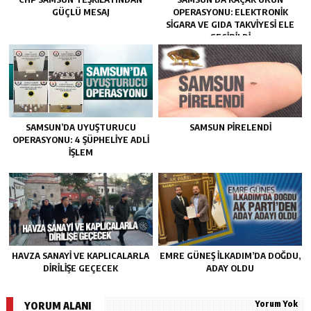
GÜÇLÜ MESAJ
OPERASYONU: ELEKTRONIK
SIGARA VE GIDA TAKVIYESI ELE
GEÇIRILDI
SAMSUN’DA UYUŞTURUCU
SAMSUN PIRELENDI
OPERASYONU: 4 ŞÜPHELIYE ADLI
İŞLEM
HAVZA SANAYI VE KAPLICALARLA
EMRE GÜNEŞ İLKADIM’DA DOĞDU,
DIRILIŞE GEÇECEK
ADAY OLDU
Yorum Yok
YORUM ALANI