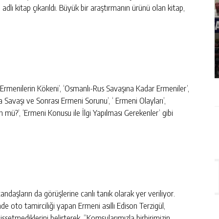
lı kitap çıkarıldı. Büyük bir araştırmanın ürünü olan kitap,
ÇLÜ
SAMSUN’DA KAÇAK ÜRÜN
OPERASYONU: ELEKTRONIK SIGARA VE
GIDA TAKVIYESI ELE GEÇIRILDI
GÜNLÜK HABER AKIŞI
Ermenilerin Kökeni’, ‘Osmanlı-Rus Savaşına Kadar Ermeniler’,
a Savaşı ve Sonrası Ermeni Sorunu’, ‘ Ermeni Olayları’,
 mü?’, ‘Ermeni Konusu ile İlgi Yapılması Gerekenler’ gibi
daşların da görüşlerine canlı tanık olarak yer veriliyor.
 oto tamirciliği yapan Ermeni asıllı Edison Terzigül,
issetmediklerini belirterek, “Komşularımızla birbirimizin