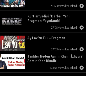
28.423 views kez izlendi
Kurtlar Vadisi ”Darbe” Yeni
Fragmanı Yayınlandı!
27.178 views kez izlendi
Ay Lav Yu Tuu – Fragman
27.173 views kez izlendi
Türkler Neden Aamir Khan’ı İzliyor?
Aamir Khan Kimdir!
27.099 views kez izlendi