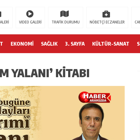
Veren Siteler
Casitap
Casitoros
Casino Spino
grandpashabet
Jojobet
https
ALERİ
VIDEO GALERİ
TRAFİK DURUMU
NÖBETÇİ ECZANELER
CA
ET
EKONOMİ
SAĞLIK
3. SAYFA
KÜLTÜR-SANAT
M YALANI’ KITABI