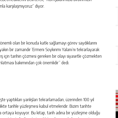
mla karşılaşmıyoruz” diyor.
 önemli olan bir konuda katkı sağlamayı görev saydıklarını
akın bir zamandır ‘Ermeni Soykırımı Yalanı’nı tekrarlayarak
barış için tarihin çözmesi gereken bir olayı siyasetle çözmekten
anlatması bakımından çok önemlidir” dedi.
te yaptıkları yanlışları tekrarlamadan, üzerinden 100 yıl
likte tarihle yüzleşmesi kabul etmeleridir. Bizim tarihte
da ortaya koyuyor. Bu kitap, tarih adına bir yüzleşme olduğu