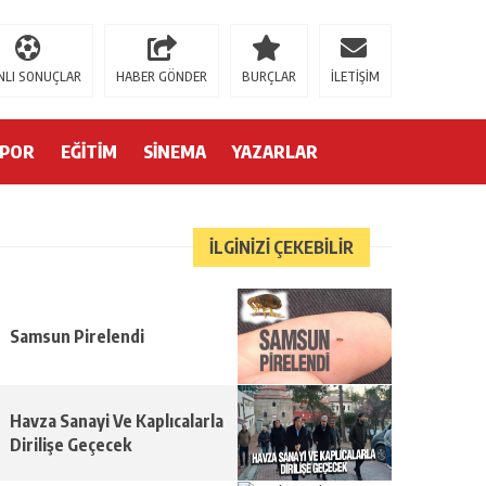
://contact.moerleinlagerhouse.com/
https://milliol.com/
jojobet giriş
betsmo
NLI SONUÇLAR
HABER GÖNDER
BURÇLAR
İLETİŞİM
SPOR
EĞİTİM
SİNEMA
YAZARLAR
İLGİNİZİ ÇEKEBİLİR
Samsun Pirelendi
Havza Sanayi Ve Kaplıcalarla
Dirilişe Geçecek