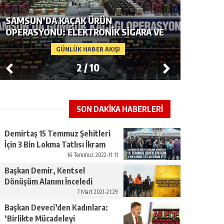
SAMSUN’DA UYUŞTURUCU
OPERASYONU: 4 ŞÜPHELIYE ADLI İŞLEM
SAMSUN
GÜNLÜK HABER AKIŞI
3
/
10
SON DAKİKA HABERLERİ
Demirtaş 15 Temmuz Şehitleri
İçin 3 Bin Lokma Tatlısı İkram
Etti
16 Temmuz 2022-11:11
Başkan Demir, Kentsel
Dönüşüm Alanını İnceledi
7 Mart 2021-21:29
Başkan Deveci’den Kadınlara:
‘Birlikte Mücadeleyi