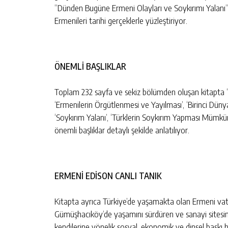
“Dünden Bugüne Ermeni Olayları ve Soykırımı Yalanı” ad
A OSB’NIN İLK
CHP SAMSUN TEŞKILATINDAN GÜ
Ermenileri tarihi gerçeklerle yüzleştiriyor.
MESAJ
KIŞI
GÜNLÜK HABER AKIŞI
ÖNEMLİ BAŞLIKLAR
Toplam 232 sayfa ve sekiz bölümden oluşan kitapta ‘
‘Ermenilerin Örgütlenmesi ve Yayılması’, ‘Birinci Düny
‘Soykırım Yalanı’, ‘Türklerin Soykırım Yapması Mümkün
önemli başlıklar detaylı şekilde anlatılıyor.
ERMENİ EDİSON CANLI TANIK
Kitapta ayrıca Türkiye’de yaşamakta olan Ermeni vatan
Gümüşhacıköy’de yaşamını sürdüren ve sanayi sitesinde
kendilerine yönelik sosyal, ekonomik ve dinsel baskı h