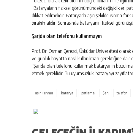
Tüketici olarak teknolojinin doğru kullanımı ile ilgili
“Bataryaların fiziksel görünümündeki değişiklikler, pa
dikkat edilmelidir. Bataryada aşırı şekilde ısınma far
bırakılmalıdır. Sonrasında bataryanın fiziksel görünüş
Şarjda olan telefonu kullanmayın
Prof. Dr. Osman Çerezci, Üsküdar Üniversitesi olarak 
ve günlük hayatta nasıl kullanılması gerektiğine dair 
“Şarjda olan telefonu kullanmak bataryanın bozulma sü
etmek gereklidir. Bu uyumsuzluk, bataryayı zayıflata
aşırı ısınma
batarya
patlama
Şarj
telefon
GELECEĞİN İLKADIM