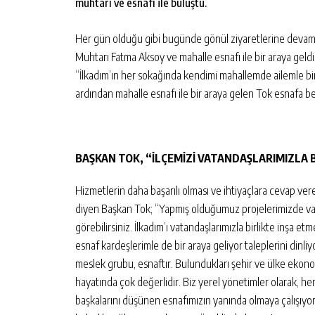
muhtarı ve esnafı ile buluştu.
Her gün olduğu gibi bugünde gönül ziyaretlerine devam 
Muhtarı Fatma Aksoy ve mahalle esnafı ile bir araya geldi
“İlkadım’ın her sokağında kendimi mahallemde ailemle bi
ardından mahalle esnafı ile bir araya gelen Tok esnafa bere
BAŞKAN TOK, “İLÇEMİZİ
VATANDAŞLARIMIZLA B
Hizmetlerin daha başarılı olması ve ihtiyaçlara cevap ve
diyen Başkan Tok; “Yapmış olduğumuz projelerimizde vatan
görebilirsiniz. İlkadım’ı vatandaşlarımızla birlikte inşa
esnaf kardeşlerimle de bir araya geliyor taleplerini din
meslek grubu, esnaftır. Bulundukları şehir ve ülke ekono
hayatında çok değerlidir. Biz yerel yönetimler olarak, h
başkalarını düşünen esnafımızın yanında olmaya çalışıy