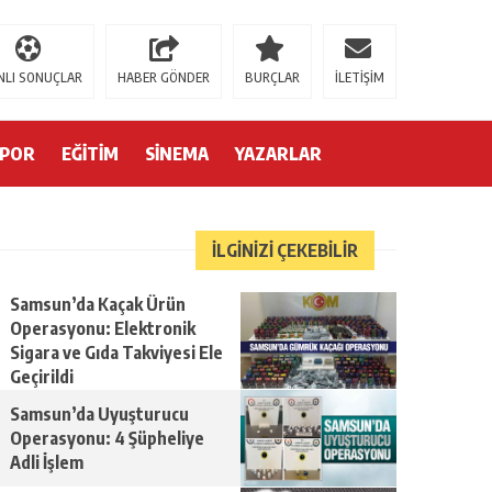
/contact.moerleinlagerhouse.com/
https://milliol.com/
jojobet giriş
betsmove
NLI SONUÇLAR
HABER GÖNDER
BURÇLAR
İLETİŞİM
SPOR
EĞİTİM
SİNEMA
YAZARLAR
İLGİNİZİ ÇEKEBİLİR
Samsun’da Kaçak Ürün
Operasyonu: Elektronik
Sigara ve Gıda Takviyesi Ele
Geçirildi
Samsun’da Uyuşturucu
Operasyonu: 4 Şüpheliye
Adli İşlem