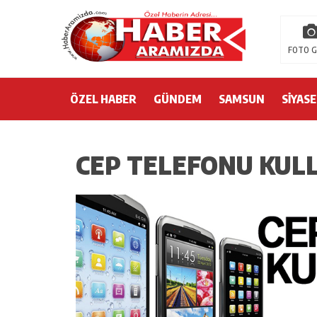
unbahis
tümbet
betosfer
Deneme Bonusu Veren Siteler
Deneme Bonusu Ve
FOTO G
ÖZEL HABER
GÜNDEM
SAMSUN
SİYAS
KÜNYE
CEP TELEFONU KUL