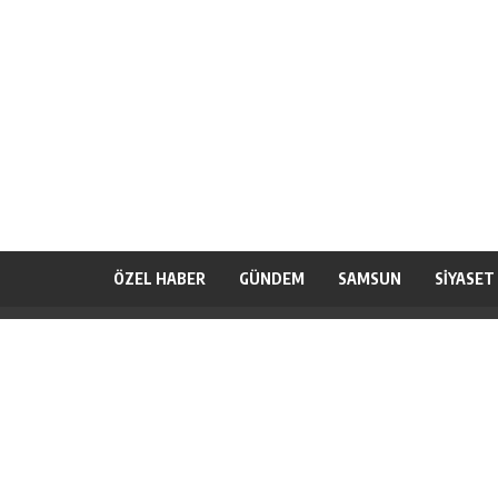
ÖZEL HABER
GÜNDEM
SAMSUN
SİYASET
Gündem
3. Sayfa
Sitemizde yayınlanan haberlerin telif hakları gazete ve haber kaynakl