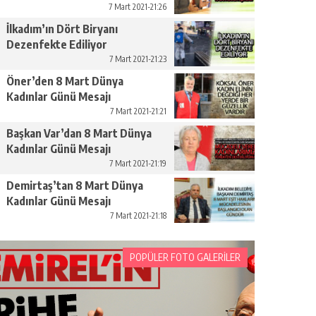
Yükseltelim’
7 Mart 2021-21:26
İlkadım’ın Dört Biryanı
Dezenfekte Ediliyor
7 Mart 2021-21:23
Öner’den 8 Mart Dünya
Kadınlar Günü Mesajı
7 Mart 2021-21:21
Başkan Var’dan 8 Mart Dünya
Kadınlar Günü Mesajı
7 Mart 2021-21:19
Demirtaş’tan 8 Mart Dünya
Kadınlar Günü Mesajı
7 Mart 2021-21:18
POPÜLER FOTO GALERİLER