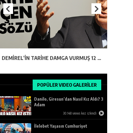
AYAHUASCA BITKISINI İÇENKER ÖLÜP TEKRAR CANLANIYOR!
ESKI SAMSUN’U HIÇ BÖYLE GÖRMEDINIZ!
ETKILI 10 DOĞAL SIVRISINEK KOVUCU
ETKILI 10 DOĞAL SIVRISINEK KOVUCU
BU AŞKIN KAHRAMANI SENSİN GALA
TRANSPARAN GELINLIK MODELLERI
HUZUR KOKAN AHŞAM EVLER
HUZUR KOKAN AHŞAM EVLER
EN KOMIK NOKTALAMALAR!
AYVACIK KAR ALTINDA
SAMSUN AYVACIK
DEMIREL’IN TARIHE DAMGA VURMUŞ 12 SÖZÜ
POPÜLER VIDEO GALERİLER
Danilo, Giresun’dan Nasıl Kız Aldı? 3
Adam
30.148 views kez izlendi
İlelebet Yaşasın Cumhuriyet