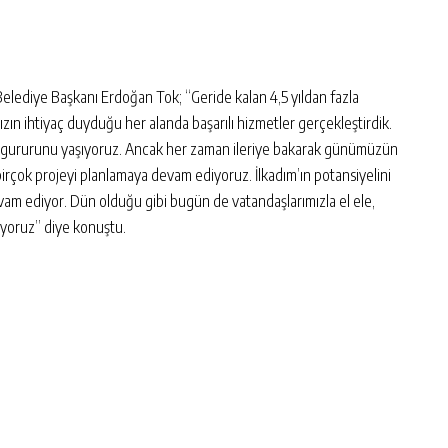
 Belediye Başkanı Erdoğan Tok; “Geride kalan 4,5 yıldan fazla
ızın ihtiyaç duyduğu her alanda başarılı hizmetler gerçekleştirdik.
ın gururunu yaşıyoruz. Ancak her zaman ileriye bakarak günümüzün
 birçok projeyi planlamaya devam ediyoruz. İlkadım’ın potansiyelini
vam ediyor. Dün olduğu gibi bugün de vatandaşlarımızla el ele,
ıyoruz” diye konuştu.