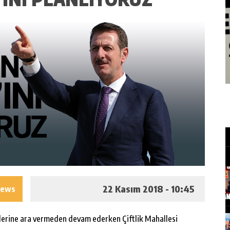
22 Kasım 2018 - 10:45
iews
lerine ara vermeden devam ederken Çiftlik Mahallesi