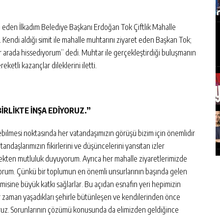
eden İlkadım Belediye Başkanı Erdoğan Tok Çiftlik Mahalle
. Kendi aldığı simit ile mahalle muhtarını ziyaret eden Başkan Tok;
r arada hissediyorum” dedi. Muhtar ile gerçekleştirdiği buluşmanın
ketli kazançlar dileklerini iletti.
İRLİKTE İNŞA EDİYORUZ.”
rebilmesi noktasında her vatandaşımızın görüşü bizim için önemlidir
daşlarımızın fikirlerini ve düşüncelerini yansıtan izler
 etmekten mutluluk duyuyorum. Ayrıca her mahalle ziyaretlerimizde
liyorum. Çünkü bir toplumun en önemli unsurlarının başında gelen
misine büyük katkı sağlarlar. Bu açıdan esnafın yeri hepimizin
er zaman yaşadıkları şehirle bütünleşen ve kendilerinden önce
oruz. Sorunlarının çözümü konusunda da elimizden geldiğince