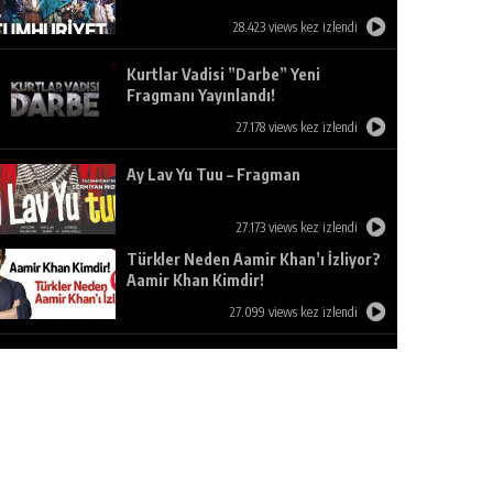
28.423 views kez izlendi
Kurtlar Vadisi ”Darbe” Yeni
Fragmanı Yayınlandı!
27.178 views kez izlendi
Ay Lav Yu Tuu – Fragman
27.173 views kez izlendi
Türkler Neden Aamir Khan’ı İzliyor?
Aamir Khan Kimdir!
27.099 views kez izlendi