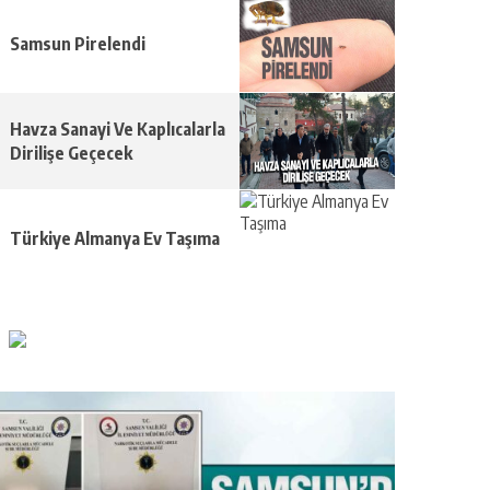
Samsun Pirelendi
Havza Sanayi Ve Kaplıcalarla
Dirilişe Geçecek
Türkiye Almanya Ev Taşıma