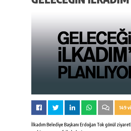
149 v
İlkadım Belediye Başkanı Erdoğan Tok gönül ziyaret