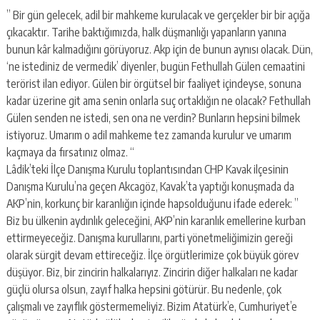
” Bir gün gelecek, adil bir mahkeme kurulacak ve gerçekler bir bir açığa
çıkacaktır. Tarihe baktığımızda, halk düşmanlığı yapanların yanına
bunun kâr kalmadığını görüyoruz. Akp için de bunun aynısı olacak. Dün,
‘ne istediniz de vermedik’ diyenler, bugün Fethullah Gülen cemaatini
terörist ilan ediyor. Gülen bir örgütsel bir faaliyet içindeyse, sonuna
kadar üzerine git ama senin onlarla suç ortaklığın ne olacak? Fethullah
Gülen senden ne istedi, sen ona ne verdin? Bunların hepsini bilmek
istiyoruz. Umarım o adil mahkeme tez zamanda kurulur ve umarım
kaçmaya da fırsatınız olmaz. “
Lâdik’teki İlçe Danışma Kurulu toplantısından CHP Kavak ilçesinin
Danışma Kurulu’na geçen Akcagöz, Kavak’ta yaptığı konuşmada da
AKP’nin, korkunç bir karanlığın içinde hapsolduğunu ifade ederek: ”
Biz bu ülkenin aydınlık geleceğini, AKP’nin karanlık emellerine kurban
ettirmeyeceğiz. Danışma kurullarını, parti yönetmeliğimizin gereği
olarak sürgit devam ettireceğiz. İlçe örgütlerimize çok büyük görev
düşüyor. Biz, bir zincirin halkalarıyız. Zincirin diğer halkaları ne kadar
güçlü olursa olsun, zayıf halka hepsini götürür. Bu nedenle, çok
çalışmalı ve zayıflık göstermemeliyiz. Bizim Atatürk’e, Cumhuriyet’e