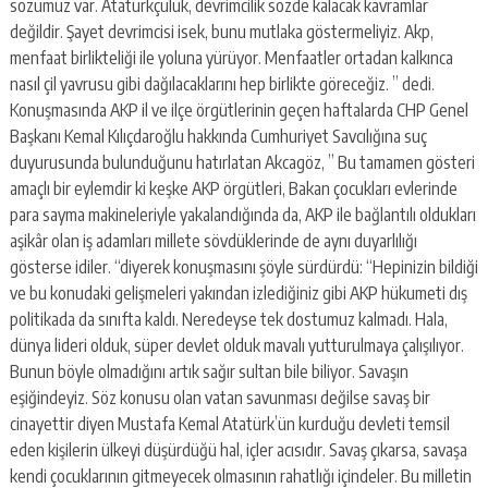
sözümüz var. Atatürkçülük, devrimcilik sözde kalacak kavramlar
değildir. Şayet devrimcisi isek, bunu mutlaka göstermeliyiz. Akp,
menfaat birlikteliği ile yoluna yürüyor. Menfaatler ortadan kalkınca
nasıl çil yavrusu gibi dağılacaklarını hep birlikte göreceğiz. ” dedi.
Konuşmasında AKP il ve ilçe örgütlerinin geçen haftalarda CHP Genel
Başkanı Kemal Kılıçdaroğlu hakkında Cumhuriyet Savcılığına suç
duyurusunda bulunduğunu hatırlatan Akcagöz, ” Bu tamamen gösteri
amaçlı bir eylemdir ki keşke AKP örgütleri, Bakan çocukları evlerinde
para sayma makineleriyle yakalandığında da, AKP ile bağlantılı oldukları
aşikâr olan iş adamları millete sövdüklerinde de aynı duyarlılığı
gösterse idiler. “diyerek konuşmasını şöyle sürdürdü: “Hepinizin bildiği
ve bu konudaki gelişmeleri yakından izlediğiniz gibi AKP hükumeti dış
politikada da sınıfta kaldı. Neredeyse tek dostumuz kalmadı. Hala,
dünya lideri olduk, süper devlet olduk mavalı yutturulmaya çalışılıyor.
Bunun böyle olmadığını artık sağır sultan bile biliyor. Savaşın
eşiğindeyiz. Söz konusu olan vatan savunması değilse savaş bir
cinayettir diyen Mustafa Kemal Atatürk’ün kurduğu devleti temsil
eden kişilerin ülkeyi düşürdüğü hal, içler acısıdır. Savaş çıkarsa, savaşa
kendi çocuklarının gitmeyecek olmasının rahatlığı içindeler. Bu milletin