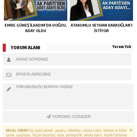
EMRE GÜNEŞ İLKADIM’DA DOĞDU,
ATAKUMLU SEYHAN KARAOĞLAN’I
ADAY OLDU
İSTIYOR
Yorum Yok
YORUM ALANI
YORUMU GÖNDER
YASAL UYARI!
Suç teşkil edecek, yasadışı, tehditkar, rahatsız edici, hakaret ve küfür
içeren, aşağılayıcı, küçük düşürücü, kaba, pornografik, ahlaka aykırı, kişilik haklarına