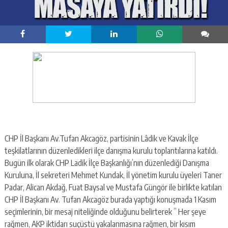
CHP İl Başkanı Av.Tufan Akcagöz, partisinin Lâdik ve Kavak İlçe
teşkilatlarının düzenledikleri ilçe danışma kurulu toplantılarına katıldı.
Bugün ilk olarak CHP Ladik İlçe Başkanlığı’nın düzenlediği Danışma
Kuruluna, İl sekreteri Mehmet Kundak, İl yönetim kurulu üyeleri Taner
Padar, Alican Akdağ, Fuat Baysal ve Mustafa Güngör ile birlikte katılan
CHP İl Başkanı Av. Tufan Akcagöz burada yaptığı konuşmada 1 Kasım
seçimlerinin, bir mesaj niteliğinde olduğunu belirterek ” Her şeye
rağmen, AKP iktidarı suçüstü yakalanmasına rağmen, bir kısım