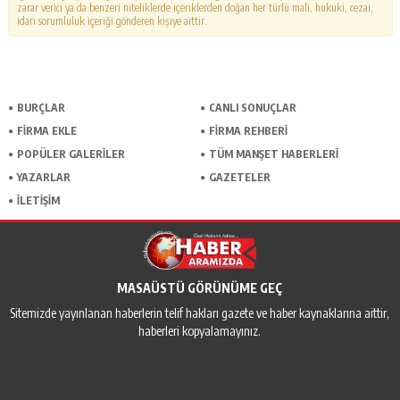
zarar verici ya da benzeri niteliklerde içeriklerden doğan her türlü mali, hukuki, cezai,
idari sorumluluk içeriği gönderen kişiye aittir.
BURÇLAR
CANLI SONUÇLAR
FİRMA EKLE
FİRMA REHBERİ
POPÜLER GALERİLER
TÜM MANŞET HABERLERİ
YAZARLAR
GAZETELER
İLETİŞİM
MASAÜSTÜ GÖRÜNÜME GEÇ
Sitemizde yayınlanan haberlerin telif hakları gazete ve haber kaynaklarına aittir,
haberleri kopyalamayınız.