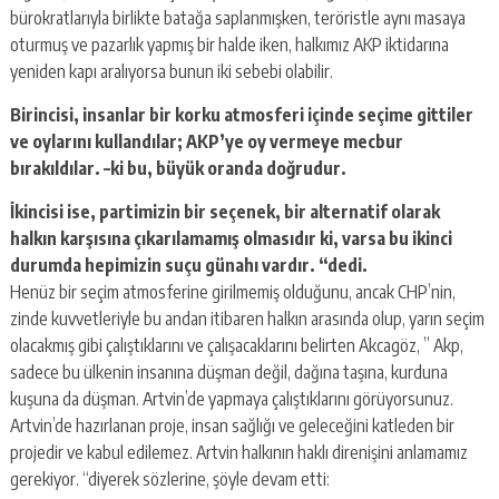
bürokratlarıyla birlikte batağa saplanmışken, teröristle aynı masaya
oturmuş ve pazarlık yapmış bir halde iken, halkımız AKP iktidarına
yeniden kapı aralıyorsa bunun iki sebebi olabilir.
Birincisi, insanlar bir korku atmosferi içinde seçime gittiler
ve oylarını kullandılar; AKP’ye oy vermeye mecbur
bırakıldılar. –ki bu, büyük oranda doğrudur.
İkincisi ise, partimizin bir seçenek, bir alternatif olarak
halkın karşısına çıkarılamamış olmasıdır ki, varsa bu ikinci
durumda hepimizin suçu günahı vardır. “dedi.
Henüz bir seçim atmosferine girilmemiş olduğunu, ancak CHP’nin,
zinde kuvvetleriyle bu andan itibaren halkın arasında olup, yarın seçim
olacakmış gibi çalıştıklarını ve çalışacaklarını belirten Akcagöz, ” Akp,
sadece bu ülkenin insanına düşman değil, dağına taşına, kurduna
kuşuna da düşman. Artvin’de yapmaya çalıştıklarını görüyorsunuz.
Artvin’de hazırlanan proje, insan sağlığı ve geleceğini katleden bir
projedir ve kabul edilemez. Artvin halkının haklı direnişini anlamamız
gerekiyor. “diyerek sözlerine, şöyle devam etti: