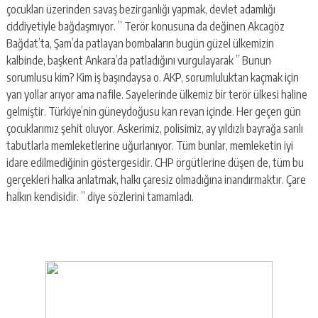
çocukları üzerinden savaş bezirganlığı yapmak, devlet adamlığı
ciddiyetiyle bağdaşmıyor. ” Terör konusuna da değinen Akcagöz
Bağdat’ta, Şam’da patlayan bombaların bugün güzel ülkemizin
kalbinde, başkent Ankara’da patladığını vurgulayarak ” Bunun
sorumlusu kim? Kim iş başındaysa o. AKP, sorumluluktan kaçmak için
yan yollar arıyor ama nafile. Sayelerinde ülkemiz bir terör ülkesi haline
gelmiştir. Türkiye’nin güneydoğusu kan revan içinde. Her geçen gün
çocuklarımız şehit oluyor. Askerimiz, polisimiz, ay yıldızlı bayrağa sarılı
tabutlarla memleketlerine uğurlanıyor. Tüm bunlar, memleketin iyi
idare edilmediğinin göstergesidir. CHP örgütlerine düşen de, tüm bu
gerçekleri halka anlatmak, halkı çaresiz olmadığına inandırmaktır. Çare
halkın kendisidir. ” diye sözlerini tamamladı.