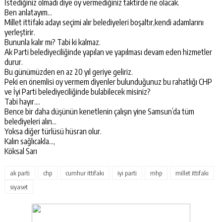
İstediğiniz olmadı diye oy vermediğiniz taktirde ne olacak.
Ben anlatayım…
Millet ittifakı adayı seçimi alır belediyeleri boşaltır,kendi adamlarını
yerleştirir.
Bununla kalır mı? Tabi ki kalmaz.
Ak Parti belediyeciliğinde yapılan ve yapılması devam eden hizmetler
durur.
Bu günümüzden en az 20 yıl geriye geliriz.
Peki en önemlisi oy vermem diyenler bulunduğunuz bu rahatlığı CHP
ve İyi Parti belediyeciliğinde bulabilecek misiniz?
Tabi hayır….
Bence bir daha düşünün kenetlenin çalışın yine Samsun’da tüm
belediyeleri alın…
Yoksa diğer türlüsü hüsran olur.
Kalın sağlıcakla…,
Köksal Sarı
ak parti
chp
cumhur ittifakı
iyi parti
mhp
millet ittifakı
siyaset