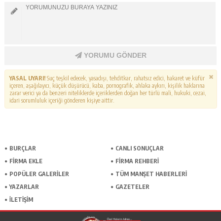
YORUMU GÖNDER
YASAL UYARI!
Suç teşkil edecek, yasadışı, tehditkar, rahatsız edici, hakaret ve küfür
içeren, aşağılayıcı, küçük düşürücü, kaba, pornografik, ahlaka aykırı, kişilik haklarına
zarar verici ya da benzeri niteliklerde içeriklerden doğan her türlü mali, hukuki, cezai,
idari sorumluluk içeriği gönderen kişiye aittir.
BURÇLAR
CANLI SONUÇLAR
FİRMA EKLE
FİRMA REHBERİ
POPÜLER GALERİLER
TÜM MANŞET HABERLERİ
YAZARLAR
GAZETELER
İLETİŞİM