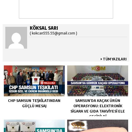
KÖKSAL SARI
( kokcan555.55@gmail.com )
TÜM YAZILARI
CHP SAMSUN TEŞKILATINDAN
SAMSUN’DA KAÇAK ÜRÜN
GÜÇLÜ MESAJ
OPERASYONU: ELEKTRONIK
SIGARA VE GIDA TAKVIYESI ELE
GEÇIRILDI