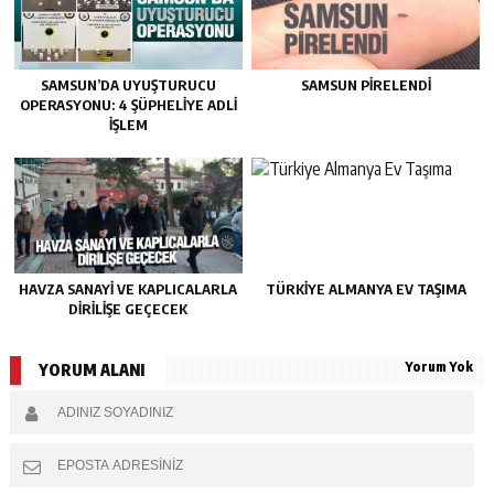
SAMSUN’DA UYUŞTURUCU
SAMSUN PIRELENDI
OPERASYONU: 4 ŞÜPHELIYE ADLI
İŞLEM
HAVZA SANAYI VE KAPLICALARLA
TÜRKIYE ALMANYA EV TAŞIMA
DIRILIŞE GEÇECEK
Yorum Yok
YORUM ALANI