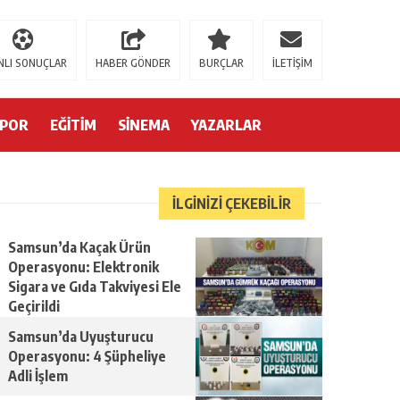
://contact.moerleinlagerhouse.com/
https://milliol.com/
jojobet giriş
betsm
NLI SONUÇLAR
HABER GÖNDER
BURÇLAR
İLETİŞİM
SPOR
EĞİTİM
SİNEMA
YAZARLAR
İLGİNİZİ ÇEKEBİLİR
Samsun’da Kaçak Ürün
Operasyonu: Elektronik
Sigara ve Gıda Takviyesi Ele
Geçirildi
Samsun’da Uyuşturucu
Operasyonu: 4 Şüpheliye
Adli İşlem