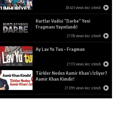
28.423 views kez izlendi
Kurtlar Vadisi ”Darbe” Yeni
Fragmanı Yayınlandı!
27.178 views kez izlendi
Ay Lav Yu Tuu – Fragman
27.173 views kez izlendi
Türkler Neden Aamir Khan’ı İzliyor?
Aamir Khan Kimdir!
27.099 views kez izlendi