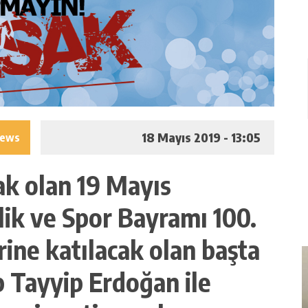
18 Mayıs 2019 - 13:05
iews
ak olan 19 Mayıs
ik ve Spor Bayramı 100.
rine katılacak olan başta
 Tayyip Erdoğan ile