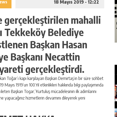
18 Mayıs 2019 - 12:22
iews
 gerçekleştirilen mahalli
sı Tekkeköy Belediye
üstlenen Başkan Hasan
ye Başkanı Necattin
areti gerçekleştirdi.
an Toğar’ı kapı karşılayan Başkan Demirtaş’ın bir süre sohbet
9 Mayıs 1919’un 100.Yıl etkinlikleri hakkında bilgi paylaşımında
a ileten Başkan Togar,”Kurtuluş mücadelesinin ilk adımlarını
ine yapacağınız hizmetlerin devamını dileyerek yeni