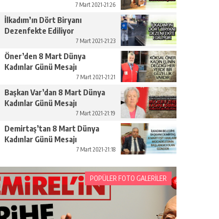
Yükseltelim’
7 Mart 2021-21:26
İlkadım’ın Dört Biryanı
Dezenfekte Ediliyor
7 Mart 2021-21:23
Öner’den 8 Mart Dünya
Kadınlar Günü Mesajı
7 Mart 2021-21:21
Başkan Var’dan 8 Mart Dünya
Kadınlar Günü Mesajı
7 Mart 2021-21:19
Demirtaş’tan 8 Mart Dünya
Kadınlar Günü Mesajı
7 Mart 2021-21:18
POPÜLER FOTO GALERİLER