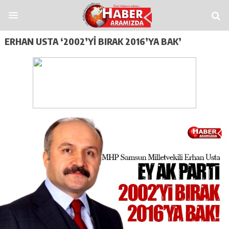
 Veren Siteler
Casitap
Casitoros
Casino Spino
grandpashabet
Jojobet
https
ERHAN USTA ‘2002’YI BIRAK 2016’YA BAK’