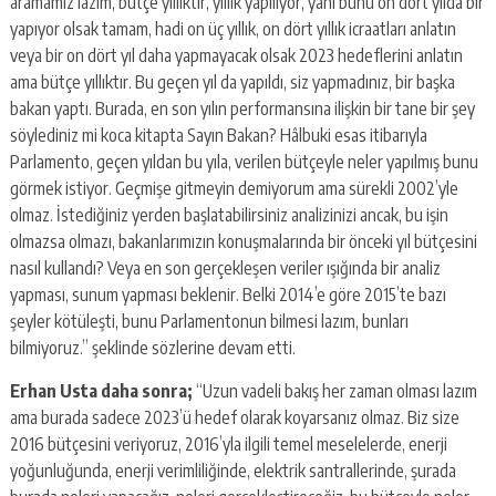
aramamız lazım, bütçe yıllıktır, yıllık yapılıyor, yani bunu on dört yılda bir
yapıyor olsak tamam, hadi on üç yıllık, on dört yıllık icraatları anlatın
veya bir on dört yıl daha yapmayacak olsak 2023 hedeflerini anlatın
ama bütçe yıllıktır. Bu geçen yıl da yapıldı, siz yapmadınız, bir başka
bakan yaptı. Burada, en son yılın performansına ilişkin bir tane bir şey
söylediniz mi koca kitapta Sayın Bakan? Hâlbuki esas itibarıyla
Parlamento, geçen yıldan bu yıla, verilen bütçeyle neler yapılmış bunu
görmek istiyor. Geçmişe gitmeyin demiyorum ama sürekli 2002’yle
olmaz. İstediğiniz yerden başlatabilirsiniz analizinizi ancak, bu işin
olmazsa olmazı, bakanlarımızın konuşmalarında bir önceki yıl bütçesini
nasıl kullandı? Veya en son gerçekleşen veriler ışığında bir analiz
yapması, sunum yapması beklenir. Belki 2014’e göre 2015’te bazı
şeyler kötüleşti, bunu Parlamentonun bilmesi lazım, bunları
bilmiyoruz.” şeklinde sözlerine devam etti.
Erhan Usta daha sonra;
“Uzun vadeli bakış her zaman olması lazım
ama burada sadece 2023’ü hedef olarak koyarsanız olmaz. Biz size
2016 bütçesini veriyoruz, 2016’yla ilgili temel meselelerde, enerji
yoğunluğunda, enerji verimliliğinde, elektrik santrallerinde, şurada