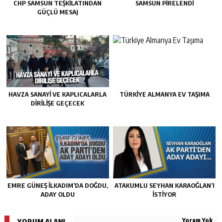
CHP SAMSUN TEŞKILATINDAN
SAMSUN PIRELENDI
GÜÇLÜ MESAJ
HAVZA SANAYI VE KAPLICALARLA
TÜRKIYE ALMANYA EV TAŞIMA
DIRILIŞE GEÇECEK
EMRE GÜNEŞ İLKADIM’DA DOĞDU,
ATAKUMLU SEYHAN KARAOĞLAN’I
ADAY OLDU
İSTIYOR
Yorum Yok
YORUM ALANI