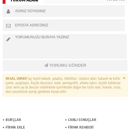
YORUMU GÖNDER
YASAL UYARI!
Suç teşkil edecek, yasadışı, tehditkar, rahatsız edici, hakaret ve küfür
içeren, aşağılayıcı, küçük düşürücü, kaba, pornografik, ahlaka aykırı, kişilik haklarına
zarar verici ya da benzeri niteliklerde içeriklerden doğan her türlü mali, hukuki, cezai,
idari sorumluluk içeriği gönderen kişiye aittir.
BURÇLAR
CANLI SONUÇLAR
FİRMA EKLE
FİRMA REHBERİ