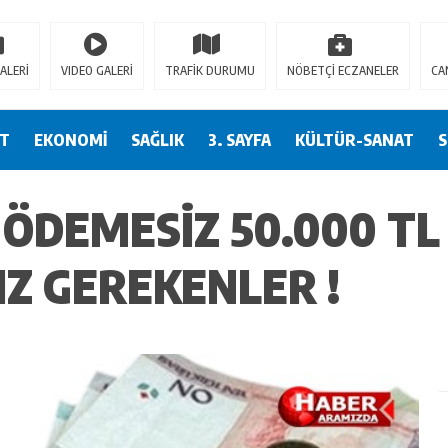
tact.moerleinlagerhouse.com/
https://milliol.com/
jojobet giriş
betsmove
bet
ALERİ
VIDEO GALERİ
TRAFİK DURUMU
NÖBETÇİ ECZANELER
CA
ET
EKONOMİ
SAĞLIK
3. SAYFA
KÜLTÜR-SANAT
 ÖDEMESIZ 50.000 TL
IZ GEREKENLER !