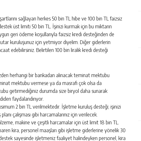
şartlarını sağlayan herkes 50 bin TL hibe ve 100 bin TL faizsiz
tek üst limiti 50 bin TL. İşinizi kurmak için bu miktarın
uygun geri ödeme koşullarıyla faizsiz kredi desteğinden de
 tutar kuruluşunuz için yetmiyor diyelim. Diğer giderlerin
at edebilirsiniz. Belirtilen 100 bin liralık kredi desteği
izden herhangi bir bankadan alınacak teminat mektubu
teminat mektubu vermese ya da masrafı çok olsa da
bu getirmediğiniz durumda size biryol daha sunarak
ediden faydalandırıyor.
simum 2 bin TL verilmektedir. İşletme kuruluş desteği; işinizi
planı çalışması gibi harcamalarınız için verilecek.
alzeme, makine ve çeşitli harcamalar için üst limit 18 bin TL.
baren kira, personel maaşları gibi işletme giderlerine yönelik 30
u destek sayesinde işletmeniz faaliyet halindeyken personel, kira