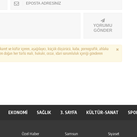
YORUMU
GÖNDER
hakaret ve küfür içeren, aşağılayıcı, küçük düşürücü, kaba, pornografik, ahlaka
erden doğan her türlü mali, hukuki, cezai, idari sorumluluk içeriği gönderen
EKONOMİ
SAĞLIK
3. SAYFA
KÜLTÜR-SANAT
SPO
Özel Haber
Samsun
Siyaset