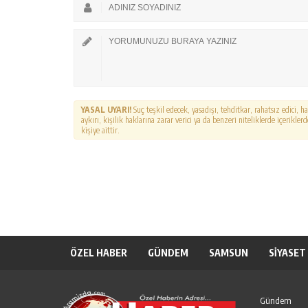
YASAL UYARI!
Suç teşkil edecek, yasadışı, tehditkar, rahatsız edici, 
aykırı, kişilik haklarına zarar verici ya da benzeri niteliklerde içerikl
kişiye aittir.
ÖZEL HABER
GÜNDEM
SAMSUN
SİYASET
Gündem