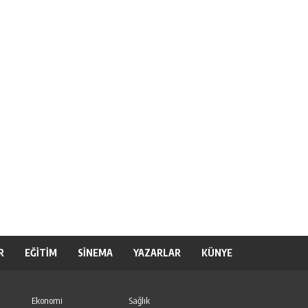
R
EĞİTİM
SİNEMA
YAZARLAR
KÜNYE
Ekonomi
Sağlık