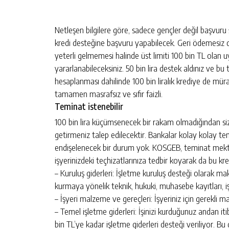
Netleşen bilgilere göre, sadece gençler değil başvuru 
kredi desteğine başvuru yapabilecek. Geri ödemesiz des
yeterli gelmemesi halinde üst limiti 100 bin TL olan 
yararlanabileceksiniz. 50 bin lira destek aldınız ve bu
hesaplanması dahilinde 100 bin liralık krediye de müraca
tamamen masrafsız ve sıfır faizli.
Teminat istenebilir
100 bin lira küçümsenecek bir rakam olmadığından s
getirmeniz talep edilecektir. Bankalar kolay kolay 
endişelenecek bir durum yok. KOSGEB, teminat mektu
işyerinizdeki teçhizatlarınıza tedbir koyarak da bu kr
– Kuruluş giderleri: İşletme kuruluş desteği olarak mak
kurmaya yönelik teknik, hukuki, muhasebe kayıtları, iş 
– İşyeri malzeme ve gereçleri: İşyeriniz için gerekli m
– Temel işletme giderleri: İşinizi kurduğunuz andan iti
bin TL’ye kadar işletme giderleri desteği veriliyor. B