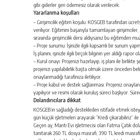
gibi giderler geri ödemesiz olarak verilecek.
Yararlanma koşulları
– Girişimcilik eğitim koşulu: KOSGEB tarafından ücretsi
veriliyor. Eğitimini başarıyla tamamlayan girişimciler, g
sırasında girişimcilik dersi aldıysanız bu eğitimden mu
– Proje sunumu: İşinizle ilgili kapsamlı bir sunum yap
İş planını, işinizle ilgili birçok bilginin yer aldığı rapor 
– Kurul onayı: Projenizi hazırlayıp, iş planı ile birlik
projenizi yapılabilirlik başta olmak üzere önceden beli
onaylanmadığı tarafınıza iletiliyor.
– Proje kabul ve destek sağlanması: Projeniz onayland
yapılıyor ve resmi olarak kuruluş süreci başlıyor. Sür
Dolandırıcılara dikkat
KOSGEB’in sağladığı destekleden istifade etmek isteyenl
gün küçük işletmeleri arayarak “Kredi çıkarabiliriz” il
Geçen ay, Mantı Evi işletmecisi olan Fatma Çatık dola
tanıtarak 260 TL dosya masrafı, 390 TL kredi masrafı