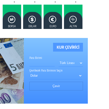
-
-
-
-
BORSA
DOLAR
EURO
ALTIN
KUR ÇEVİRİCİ
Para Birimi
Çevrilecek Para Birimini Seçin
Çevir