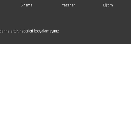
Sinema
Yazarlar
Eğitim
arına aittir, haberleri kopyalamayınız.
ontact.moerleinlagerhouse.com/
https://milliol.com/
jojobet giriş
betsmove
b