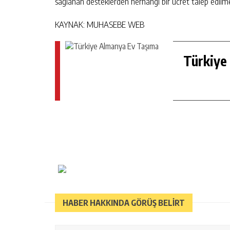
sağlanan desteklerden herhangi bir ücret talep edil
KAYNAK: MUHASEBE WEB
Türkiye
HABER HAKKINDA GÖRÜŞ BELİRT