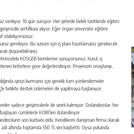
z veriliyor. 10 gün sürüyor. Her şehirde belirli tarihlerde eğitim
irişimcilik sertifikası alıyor. Eğer örgün üniversite eğitimi
af olabiliyorsunuz.
manız gerekiyor. Bu sunum için iş planı hazırlamanız gerekecek.
olarak düşünebilirsiniz.
te şehrinizdeki KOSGEB birimlerine sunuyorsunuz. Kurul, iş
rlenen kriterlere göre değerlendiriyor. Projenizin onaylanıp,
ığında işinizi kurmanız için gerekli tüm yönlendirmeler
eçle birlikte destek ödemeleri de yapılmaya başlanıyor.
er sadece girişimcilerle de sınırlı kalmıyor. Dolandırıcılar, her
e başlayan cümlelerle KOBİ’leri dolandırıyor.
ndırıcıların son kurbanı oldu. Kendilerini danışman firma olarak
 adı altında toplamda 550 TL’sini kaybetti. Oysa yukarıda