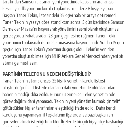
tarafından Samsun’a atanan yeni yönetimde kaosların ardı arkası
kesilmiyor. İlk yönetim kurulu toplantısını sadece 8 kişiyle yapan
Başkan Taner Tekin, listesindeki 35 kişiyi hala bir araya getiremedi.
Taner Tekin’in yasaya göre atandıktan sonra 15 gün içerisinde Samsun
Dernekler Masası’nı başvurarak yönetimini resmi olarak oluşturması
gerekiyordu. Fakat aradan 23 gün geçmesine rağmen Taner Tekin
yönetimini toplayarak dernekler masasına başvuramadı. Aradan 15 gün
geçtiği için Taner Tekin’i yönetimi düşmüş oldu. Tekin’in yeniden
yönetim oluşturabilmesi için MHP Ankara Genel Merkezi’nden yeni bir
atama gelmesi lazım.
PARTİNİN TELEFONU NEDEN DEĞİŞTİRİLDİ?
Taner Tekin’in atama öncesi 35 kişilik yönetim kurulu listesi
oluşturduğu fakat listede olanların dahi yönetimde olduklarından
haberi olmadığı iddia edildi. Bunun üzerine ise Tekin yönetiminde
görev dağılımı dahi yapamadı. Tekin’in yeni yönetim kurmak için telif
götürdükleri kişiler tarafından eleştirildiği ifade edildi. Daha kendi
kuruluşunu yapamayan il teşkilatının ilçelerde ise bazı başkanları
görevden almak istediği belirtildi. İlçelerde bir çok kişiye ilçe başkanlığı