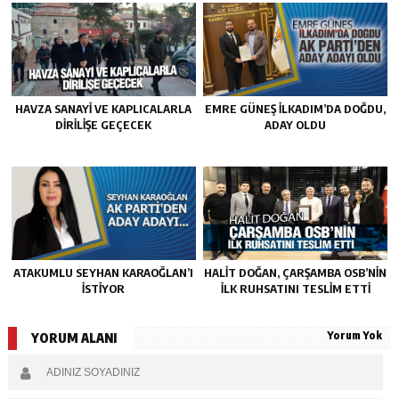
HAVZA SANAYI VE KAPLICALARLA
EMRE GÜNEŞ İLKADIM’DA DOĞDU,
DIRILIŞE GEÇECEK
ADAY OLDU
ATAKUMLU SEYHAN KARAOĞLAN’I
HALIT DOĞAN, ÇARŞAMBA OSB’NIN
İSTIYOR
İLK RUHSATINI TESLIM ETTI
Yorum Yok
YORUM ALANI