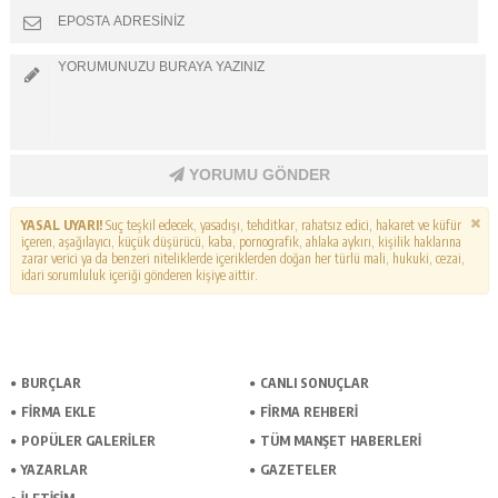
YORUMU GÖNDER
YASAL UYARI!
Suç teşkil edecek, yasadışı, tehditkar, rahatsız edici, hakaret ve küfür
içeren, aşağılayıcı, küçük düşürücü, kaba, pornografik, ahlaka aykırı, kişilik haklarına
zarar verici ya da benzeri niteliklerde içeriklerden doğan her türlü mali, hukuki, cezai,
idari sorumluluk içeriği gönderen kişiye aittir.
BURÇLAR
CANLI SONUÇLAR
FİRMA EKLE
FİRMA REHBERİ
POPÜLER GALERİLER
TÜM MANŞET HABERLERİ
YAZARLAR
GAZETELER