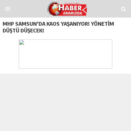
Veren Siteler
Casitap
Casitoros
Casino Spino
grandpashabet
Jojobet
https:
MHP SAMSUN’DA KAOS YAŞANIYOR! YÖNETIM
DÜŞTÜ DÜŞECEK!