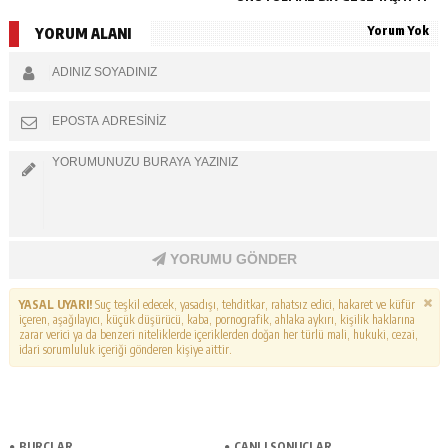
Yorum Yok
YORUM ALANI
YORUMU GÖNDER
YASAL UYARI!
Suç teşkil edecek, yasadışı, tehditkar, rahatsız edici, hakaret ve küfür
içeren, aşağılayıcı, küçük düşürücü, kaba, pornografik, ahlaka aykırı, kişilik haklarına
zarar verici ya da benzeri niteliklerde içeriklerden doğan her türlü mali, hukuki, cezai,
idari sorumluluk içeriği gönderen kişiye aittir.
BURÇLAR
CANLI SONUÇLAR