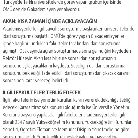
Türkiye’de farklı üniversitelerde görev yapan grubun içerisinde
OMÜ’den de 6 akademisyen yer alıyordu.
AKAN: KISA ZAMAN İÇİNDE AÇIKLAYACAĞIM
Akademisyenlerle ilgili savcılık soruşturma başlatırken üniversiteler de
idari soruşturma başlattı. OMÜ’de görev yapan 6 akademisyenler
içinde bağlı bulundukları fakülteler tarafından idari soruşturma
açılmıştı. Ocak ayında açılan soruşturmada sona gelindiğini kaydeden
Rektör Hüseyin Akan kısa bir süre sonra idari soruşturmanın
sonucunu açıklayacaklarını kaydetti. Savcılığın da idari soruşturma
sonucunu beklediği ifade edildi. İdari soruşturmadan çıkacak kararın
sonrasında karar vereceği belirtildi.
İLGİLİ FAKÜLTELER TEBLİĞ EDECEK
İlgili fakültelerin ise yönetim kurulları kararı vererek dekanlığa tebliğ
edecek. Karara itiraz söz konusu olduğunda ise Üniversite Yönetim
Kuruluna başvuru yapılacak. İlgili fakülteler akademisyenlerle ilgili
olarak 2547 sayılı Yükseköğretim Kanunun, Yükseköğretim Kurumları
Yönetici, Öğretim Elemanı ve Memurlar Disiplin Yönetmeliğine göre
soruşturma açıldı. Yönetmelikte, meslek vakar ve haysiyetine