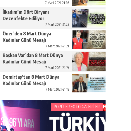
Yükseltelim’
7 Mart 2021-21:26
İlkadım’ın Dört Biryanı
Dezenfekte Ediliyor
7 Mart 2021-21:23
Öner’den 8 Mart Dünya
Kadınlar Günü Mesajı
7 Mart 2021-21:21
Başkan Var’dan 8 Mart Dünya
Kadınlar Günü Mesajı
7 Mart 2021-21:19
Demirtaş’tan 8 Mart Dünya
Kadınlar Günü Mesajı
7 Mart 2021-21:18
POPÜLER FOTO GALERİLER