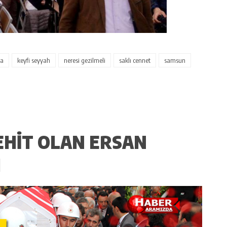
da
keyfi seyyah
neresi gezilmeli
saklı cennet
samsun
EHIT OLAN ERSAN
I