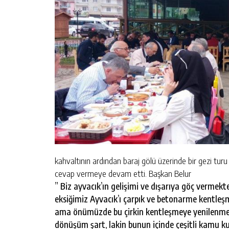
kahvaltının ardından baraj gölü üzerinde bir gezi turu
cevap vermeye devam etti. Başkan Belur
” Biz ayvacık’ın gelişimi ve dışarıya göç vermek
eksiğimiz Ayvacık’ı çarpık ve betonarme kentleşm
ama önümüzde bu çirkin kentleşmeye yenilenme 
dönüşüm şart, lakin bunun içinde çeşitli kamu k