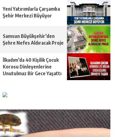
Yeni Yatırımlarla Çarşamba
Şehir Merkezi Büyüyor
Samsun Büyükşehir’den
Şehre Nefes Aldıracak Proje
İlkadım’da 40 Kişilik Çocuk
Korosu Dinleyenlerine
Unutulmaz Bir Gece Yaşattı