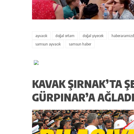
ayvacık
doğal ortam
doğal yiyecek
haberaramiz
samsun ayvacık
samsun haber
KAVAK ŞIRNAK’TA Ş
GÜRPINAR’A AĞLAD