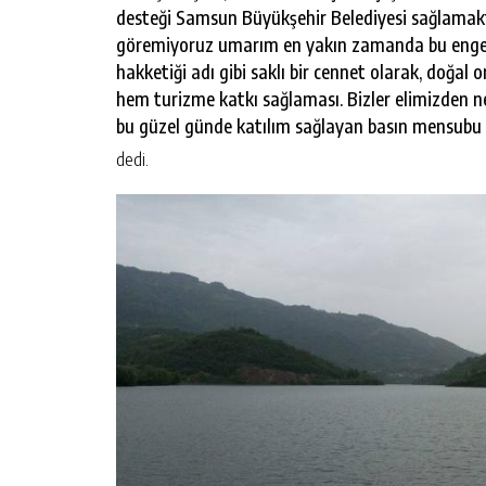
desteği Samsun Büyükşehir Belediyesi sağlamakt
göremiyoruz umarım en yakın zamanda bu engell
hakketiği adı gibi saklı bir cennet olarak, doğ
hem turizme katkı sağlaması. Bizler elimizden 
bu güzel günde katılım sağlayan basın mensubu
dedi.