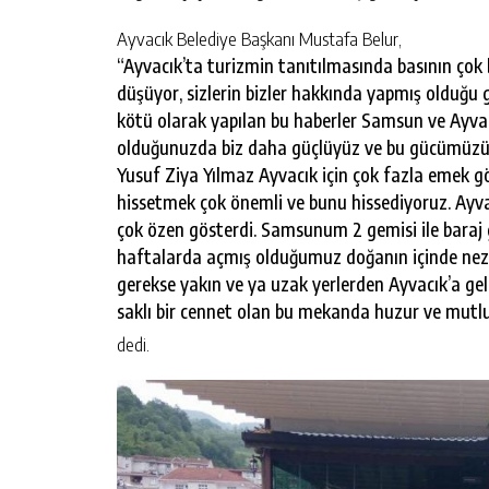
Ayvacık Belediye Başkanı Mustafa Belur,
N
SAMSUN’DA UYUŞTURUCU
“Ayvacık’ta turizmin tanıtılmasında basının çok 
IK SIGARA VE
OPERASYONU: 4 ŞÜPHELIYE ADLI 
düşüyor, sizlerin bizler hakkında yapmış olduğu gü
IRILDI
KIŞI
GÜNLÜK HABER AKIŞI
kötü olarak yapılan bu haberler Samsun ve Ayvacı
olduğunuzda biz daha güçlüyüz ve bu gücümüzü
Yusuf Ziya Yılmaz Ayvacık için çok fazla emek gö
hissetmek çok önemli ve bunu hissediyoruz. Ayvacı
çok özen gösterdi. Samsunum 2 gemisi ile baraj g
haftalarda açmış olduğumuz doğanın içinde nezih
gerekse yakın ve ya uzak yerlerden Ayvacık’a ge
saklı bir cennet olan bu mekanda huzur ve mutlu
dedi.