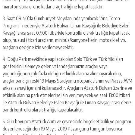
maraton sona erene kadar araç trafiğine kapatılacaktır.
3. Saat 09:40’da Cumhuriyet Meydanı’nda yapılacak “Ana Tören
Programı” nedeniyle Atatürk Bulvarı Liman Kavşağı ile Belediye Evleri
Kavşağı arası saat 07:00 itibariyle kontrollü olarak trafiğe kapatılacak
olup, hususi / ticari araçların, minibüs/kamyonetlerin, motosiklet vb.
araçların geçişine izin verilemeyecektir.
4. Doğu Park mevkiinde yapılacak olan Solo Türk ve Türk Yıldızları
gösterisini izlemeye gelen vatandaşlarımızın araçları yaya
yoğunluğunun çok fazla olduğu etkinlik alanına alınmayacak olup,
araçlar park için eski 19 Mayıs Stadyumu otopark alanını ve Piazza AVM
arkası sanayi içerisini kullanacaktır. Araçların Atatürk Bulvarı üzerine ve
etkinlik alanına park etmelerine izin verilmeyecek ve saat 13:00 itibari
ile Atatürk Bulvarı Belediye Evleri Kavşağı ile Liman Kavşağı arası deniz
bandı kontrollü olarak trafiğe kapatılacaktır.
5. Gün boyunca Atatürk Anıtı ve çevresinde birçok etkinlik ve program
düzenleneceğinden 19 Mayıs 2019 Pazar günü tüm gün boyunca