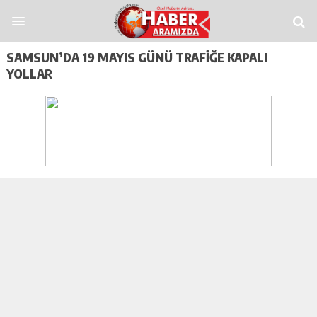
Siteler
Casitap
Casitoros
Casino Spino
grandpashabet
Jojobet
https://con
SAMSUN’DA 19 MAYIS GÜNÜ TRAFIĞE KAPALI
YOLLAR