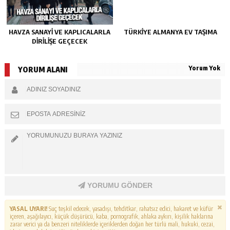
HAVZA SANAYI VE KAPLICALARLA
TÜRKIYE ALMANYA EV TAŞIMA
DIRILIŞE GEÇECEK
Yorum Yok
YORUM ALANI
YORUMU GÖNDER
YASAL UYARI!
Suç teşkil edecek, yasadışı, tehditkar, rahatsız edici, hakaret ve küfür
içeren, aşağılayıcı, küçük düşürücü, kaba, pornografik, ahlaka aykırı, kişilik haklarına
zarar verici ya da benzeri niteliklerde içeriklerden doğan her türlü mali, hukuki, cezai,