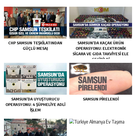
CHP SAMSUN TEŞKILATINDAN
SAMSUN’DA KAÇAK ÜRÜN
GÜÇLÜ MESAJ
OPERASYONU: ELEKTRONIK
SIGARA VE GIDA TAKVIYESI ELE
GEÇIRILDI
SAMSUN’DA UYUŞTURUCU
SAMSUN PIRELENDI
OPERASYONU: 4 ŞÜPHELIYE ADLI
İŞLEM